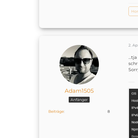
Ho
2. Ap
...t
schr
Sorr
Adam1505
Anfänger
Beiträge
8