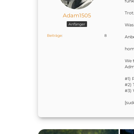
funk
Trot
Adam1505
Anfänger
Was 
Beiträge
8
Anbe
home
We t
Admi
#1) 
#2) 
#3) 
[sud