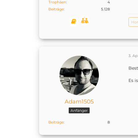
Trophäen
4
Beiträge
5.128
Ho
3. Ap
Best
Es i
Adam1505
Anfänger
Beiträge
8