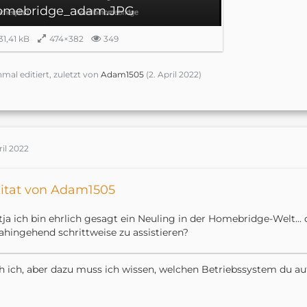
omebridge_adam.JPG
31,41 kB
474×382
349
nmal editiert, zuletzt von
Adam1505
(
2. April 2022
)
ril 2022
itat von Adam1505
..tja ich bin ehrlich gesagt ein Neuling in der Homebridge-Welt...
ahingehend schrittweise zu assistieren?
 ich, aber dazu muss ich wissen, welchen Betriebssystem du au