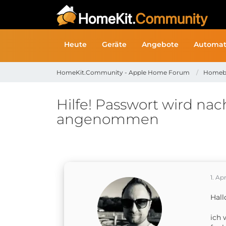
Heute
Geräte
Angebote
Automat
HomeKit.Community - Apple Home Forum
Homeb
Hilfe! Passwort wird na
angenommen
1. Ap
Hall
ich 