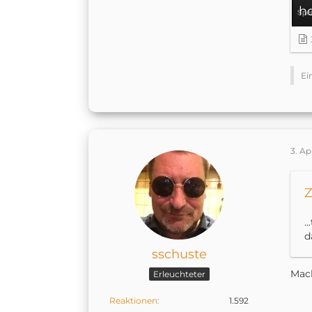
h
Ei
3. Ap
Z
.
d
sschuste
Mach
Erleuchteter
Reaktionen
1.592