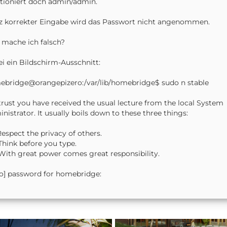
tioniert doch admin/admin.
z korrekter Eingabe wird das Passwort nicht angenommen.
mache ich falsch?
i ein Bildschirm-Ausschnitt:
bridge@orangepizero:/var/lib/homebridge$ sudo n stable
rust you have received the usual lecture from the local System
nistrator. It usually boils down to these three things:
Respect the privacy of others.
Think before you type.
With great power comes great responsibility.
o] password for homebridge: