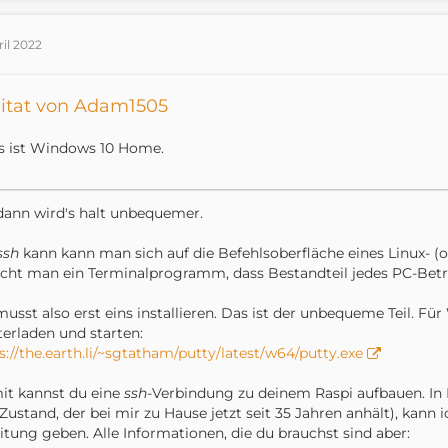
ril 2022
itat von Adam1505
s ist Windows 10 Home.
dann wird's halt unbequemer.
ssh
kann kann man sich auf die Befehlsoberfläche eines Linux- (
cht man ein Terminalprogramm, dass Bestandteil jedes PC-Betrieb
usst also erst eins installieren. Das ist der unbequeme Teil. Fü
erladen und starten:
s://the.earth.li/~sgtatham/putty/latest/w64/putty.exe
t kannst du eine
ssh
-Verbindung zu deinem Raspi aufbauen. I
 Zustand, der bei mir zu Hause jetzt seit 35 Jahren anhält), kann 
itung geben. Alle Informationen, die du brauchst sind aber: