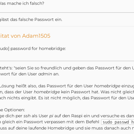
as mache ich falsch?
ibst das falsche Passwort ein.
itat von Adam1505
sudo] password for homebridge:
teht's: "seien Sie so freundlich und geben das Passwort für den
wort für den User
admin
an.
Lösung heißt also, das Passwort für den User
homebridge
einzug
n, dass der User
homebridge
kein Passwort hat. Was nicht glei
ach nichts eingibt. Es ist nicht möglich, das Passwort für den U
e Optionen:
ge dich per
ssh
als User
pi
auf den Raspi ein und versuche es d
 gleich ein Passwort verpassen mit dem Befehl
sudo passwd h
luss auf deine laufende Homebridge und sie muss danach auch n