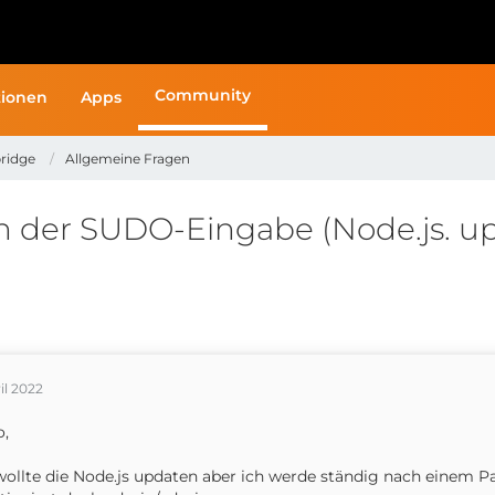
Community
ionen
Apps
ridge
Allgemeine Fragen
ch der SUDO-Eingabe (Node.js. up
ril 2022
o,
wollte die Node.js updaten aber ich werde ständig nach einem 