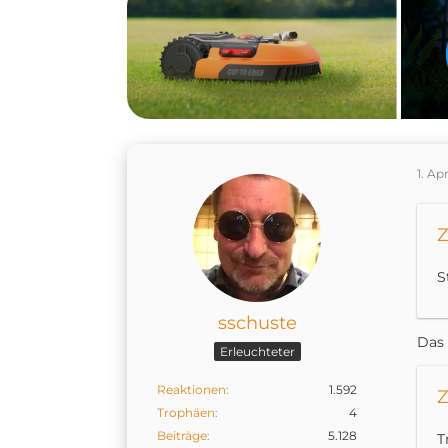
1. Ap
Z
S
sschuste
Das 
Erleuchteter
Reaktionen
1.592
Z
Trophäen
4
Beiträge
5.128
T