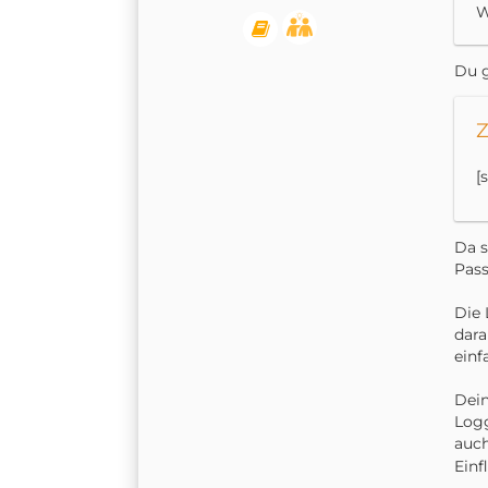
W
Du g
Z
[
Da s
Pass
Die 
dara
einf
Dein
Log
auch
Einf