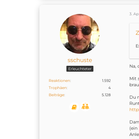
3. Ap
Z
E
sschuste
Na, 
Erleuchteter
Mit
Reaktionen
1.592
brau
Trophäen
4
Beiträge
5.128
Du m
Runt
http
Dami
(ein
Anle