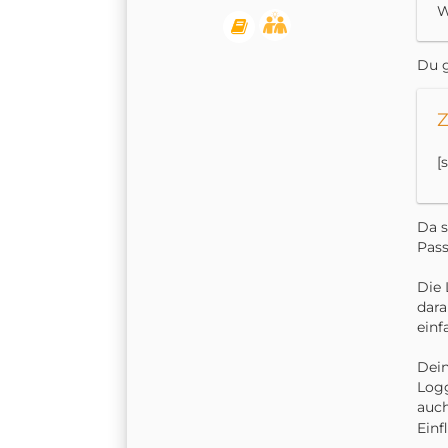
W
Du g
Z
[
Da s
Pass
Die 
dara
einf
Dein
Log
auch
Einf