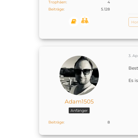
Trophäen
4
Beiträge
5.128
Ho
3. Ap
Best
Es i
Adam1505
Anfänger
Beiträge
8