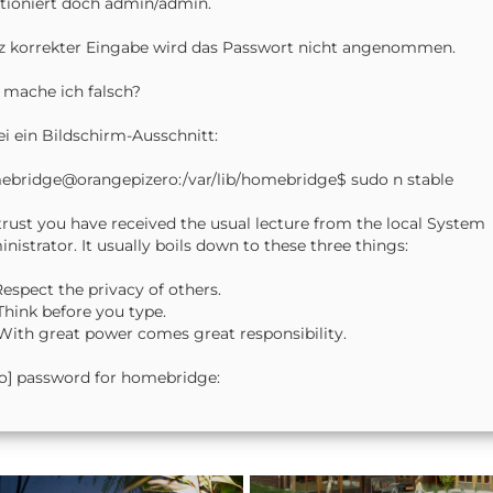
tioniert doch admin/admin.
z korrekter Eingabe wird das Passwort nicht angenommen.
mache ich falsch?
i ein Bildschirm-Ausschnitt:
bridge@orangepizero:/var/lib/homebridge$ sudo n stable
rust you have received the usual lecture from the local System
nistrator. It usually boils down to these three things:
Respect the privacy of others.
Think before you type.
With great power comes great responsibility.
o] password for homebridge: