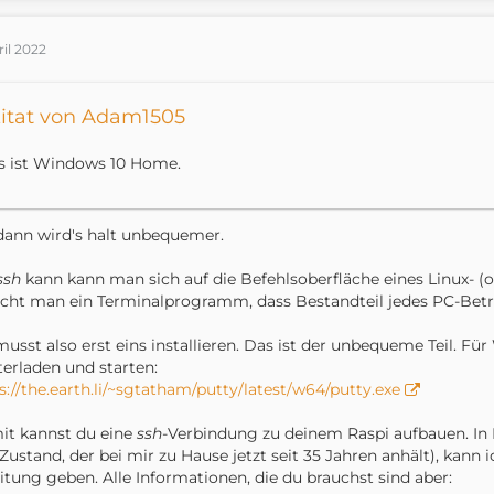
ril 2022
itat von Adam1505
s ist Windows 10 Home.
dann wird's halt unbequemer.
ssh
kann kann man sich auf die Befehlsoberfläche eines Linux- (
cht man ein Terminalprogramm, dass Bestandteil jedes PC-Betrieb
usst also erst eins installieren. Das ist der unbequeme Teil. Fü
erladen und starten:
s://the.earth.li/~sgtatham/putty/latest/w64/putty.exe
t kannst du eine
ssh
-Verbindung zu deinem Raspi aufbauen. I
 Zustand, der bei mir zu Hause jetzt seit 35 Jahren anhält), kann 
itung geben. Alle Informationen, die du brauchst sind aber: