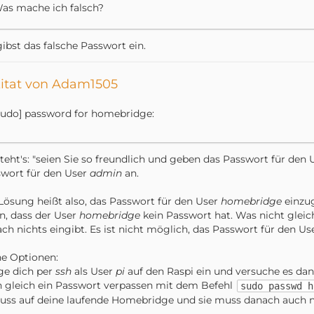
as mache ich falsch?
ibst das falsche Passwort ein.
itat von Adam1505
sudo] password for homebridge:
teht's: "seien Sie so freundlich und geben das Passwort für den
wort für den User
admin
an.
Lösung heißt also, das Passwort für den User
homebridge
einzug
n, dass der User
homebridge
kein Passwort hat. Was nicht glei
ach nichts eingibt. Es ist nicht möglich, das Passwort für den U
e Optionen:
ge dich per
ssh
als User
pi
auf den Raspi ein und versuche es d
 gleich ein Passwort verpassen mit dem Befehl
sudo passwd h
luss auf deine laufende Homebridge und sie muss danach auch n