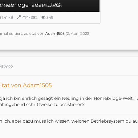
omebridge_adam.JPG
31,41 kB
474×382
349
nmal editiert, zuletzt von
Adam1505
(
2. April 2022
)
ril 2022
itat von Adam1505
..tja ich bin ehrlich gesagt ein Neuling in der Homebridge-Welt...
ahingehend schrittweise zu assistieren?
 ich, aber dazu muss ich wissen, welchen Betriebssystem du au