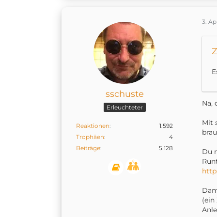
3. Ap
Z
E
sschuste
Na, 
Erleuchteter
Mit
Reaktionen
1.592
brau
Trophäen
4
Beiträge
5.128
Du m
Runt
http
Dami
(ein
Anle