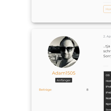
Ho
2. Ap
...t
schr
Sorr
Adam1505
Anfänger
Beiträge
8