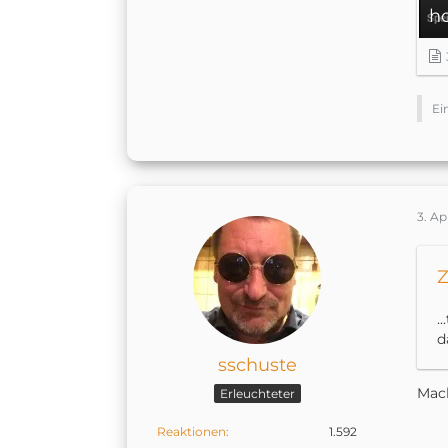
h
Ei
3. Ap
Z
.
d
sschuste
Mach
Erleuchteter
Reaktionen
1.592