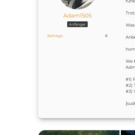
funk
Trot
Adam1505
Anfänger
Was 
Beiträge
8
Anbe
home
We t
Admi
#1) 
#2) 
#3) 
[sud