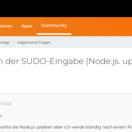
Community
ionen
Apps
ridge
Allgemeine Fragen
ch der SUDO-Eingabe (Node.js. up
ril 2022
o,
wollte die Node.js updaten aber ich werde ständig nach einem 