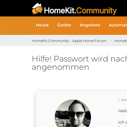
Heute
Geräte
Angebote
Automat
HomeKit.Community - Apple Home Forum
Homeb
Hilfe! Passwort wird na
angenommen
1. Ap
Hall
ich 