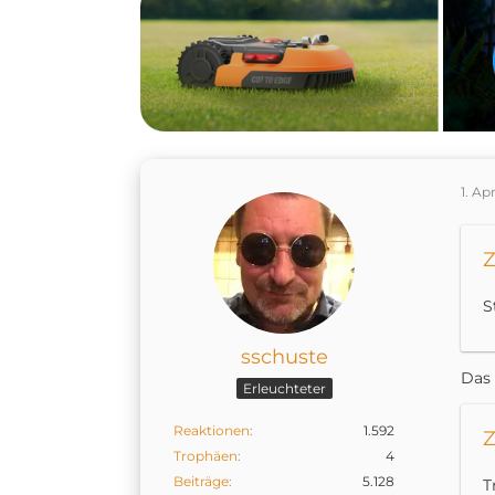
1. Ap
Z
S
sschuste
Das 
Erleuchteter
Reaktionen
1.592
Z
Trophäen
4
Beiträge
5.128
T