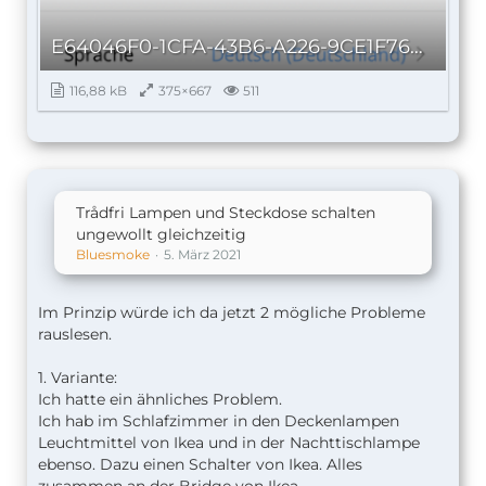
E64046F0-1CFA-43B6-A226-9CE1F760AAF3_autoscaled.png
116,88 kB
375×667
511
Trådfri Lampen und Steckdose schalten
ungewollt gleichzeitig
Bluesmoke
5. März 2021
Im Prinzip würde ich da jetzt 2 mögliche Probleme
rauslesen.
1. Variante:
Ich hatte ein ähnliches Problem.
Ich hab im Schlafzimmer in den Deckenlampen
Leuchtmittel von Ikea und in der Nachttischlampe
ebenso. Dazu einen Schalter von Ikea. Alles