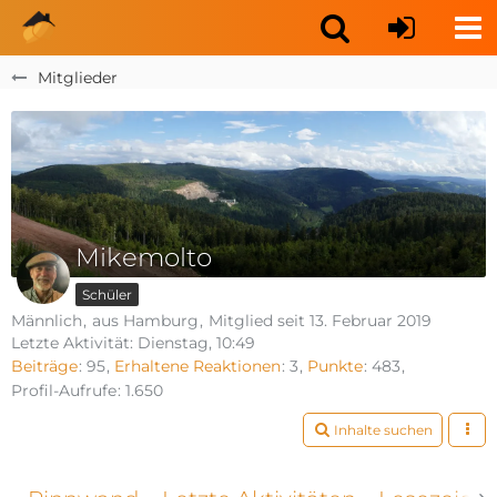
Mitglieder
Mikemolto
Schüler
Männlich
aus Hamburg
Mitglied seit 13. Februar 2019
Letzte Aktivität:
Dienstag, 10:49
Beiträge
95
Erhaltene Reaktionen
3
Punkte
483
Profil-Aufrufe
1.650
Inhalte suchen