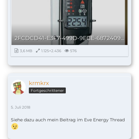
2FCDCD41-E3F7-499D-9ECE-68724093B55C.png
3,6 MB
1.125×2.436
576
krmkrx
Fortgeschrittener
5. Juli 2018
Siehe dazu auch mein Beitrag im Eve Energy Thread