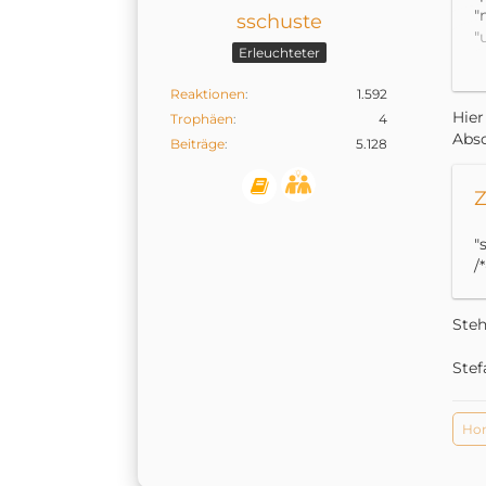
"
sschuste
"
Erleuchteter
"
"
Reaktionen
1.592
},
Hier
Trophäen
4
Absc
Beiträge
5.128
Z
"
/*
Steh
Stef
Ho