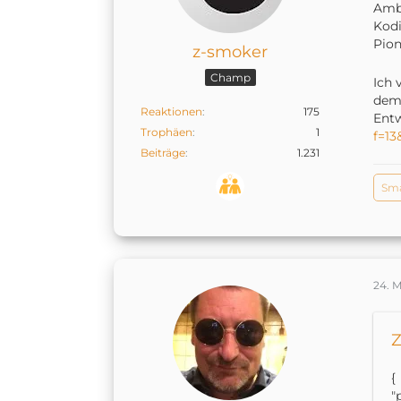
Ambi
Kodi
Pion
z-smoker
Champ
Ich 
dem
Reaktionen
175
Entw
Trophäen
1
f=13
Beiträge
1.231
Sm
24. M
Z
{
"