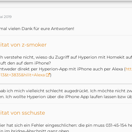
ai 2019
mal vielen Dank für eure Antworten!
itat von z-smoker
ch verstehe nicht, wieso du Zugriff auf Hyperion mit Homekit a
äuft den auf dem iPhone?
ntweder direkt per Hyperion-App mit iPhone auch per Alexa (
ht
=13&t=3835&hilit=Alexa
)
ab ich mich vielleicht schlecht augedrückt. Ich möchte nicht z
n. Ich wollte Hyperion über die iPhone App laufen lassen bzw üb
itat von sschuste
ier hat sich ein Fehler eingeschlichen: die pin muss 031-45-154 h
in im bridge-Abschnitt ganz oben.