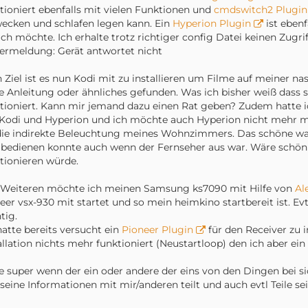
tioniert ebenfalls mit vielen Funktionen und
cmdswitch2 Plugin
ecken und schlafen legen kann. Ein
Hyperion Plugin
ist ebenf
ich möchte. Ich erhalte trotz richtiger config Datei keinen Zug
ermeldung: Gerät antwortet nicht
 Ziel ist es nun Kodi mit zu installieren um Filme auf meiner nas
e Anleitung oder ähnliches gefunden. Was ich bisher weiß dass
tioniert. Kann mir jemand dazu einen Rat geben? Zudem hatte i
Kodi und Hyperion und ich möchte auch Hyperion nicht mehr mi
die indirekte Beleuchtung meines Wohnzimmers. Das schöne wa
bedienen konnte auch wenn der Fernseher aus war. Wäre schön
tionieren würde.
 Weiteren möchte ich meinen Samsung ks7090 mit Hilfe von
Al
eer vsx-930 mit startet und so mein heimkino startbereit ist. E
tig.
hatte bereits versucht ein
Pioneer Plugin
für den Receiver zu i
allation nichts mehr funktioniert (Neustartloop) den ich aber ei
 super wenn der ein oder andere der eins von den Dingen bei si
seine Informationen mit mir/anderen teilt und auch evtl Teile s