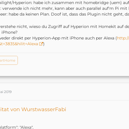
light/Hyperion: habe ich zusammen mit homebridge (uem) auf
: verwende ich nicht mehr, kann aber auch parallel auf'm Pi mit l
eer: habe da keinen Plan. Doof ist, dass das Plugin nicht geht, 
verstehe nicht, wieso du Zugriff auf Hyperion mit Homekit auf d
 iPhone?
eder direkt per Hyperion-App mit iPhone auch per Alexa (
http:
&t=3835&hilit=Alexa
)
artHome
ai 2019
itat von WurstwasserFabi
platform": "Alexa",