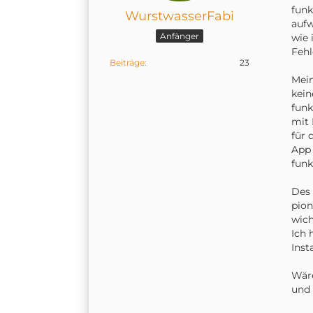
funk
WurstwasserFabi
aufw
Anfänger
wie 
Fehl
Beiträge
23
Mein
kein
funk
mit 
für 
App 
funk
Des
pion
wich
Ich 
Inst
Wäre
und 