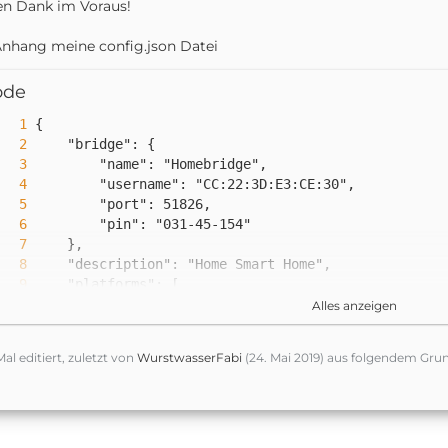
en Dank im Voraus!
nhang meine config.json Datei
ode
Alles anzeigen
Mal editiert, zuletzt von
WurstwasserFabi
(
24. Mai 2019
) aus folgendem Grun