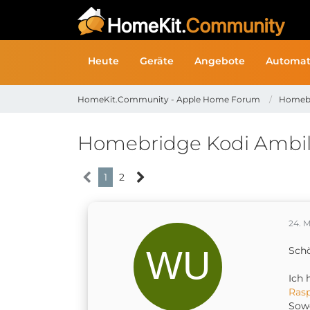
Heute
Geräte
Angebote
Automat
HomeKit.Community - Apple Home Forum
Homeb
Homebridge Kodi Ambili
1
2
24. M
Sch
Ich 
Rasp
Sowe