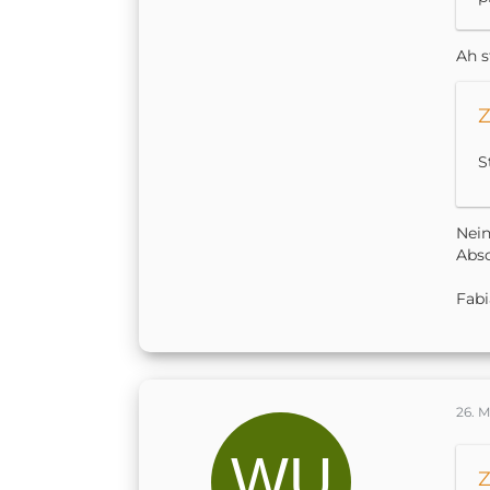
Ah s
Z
S
Nein
Absc
Fab
26. M
Z