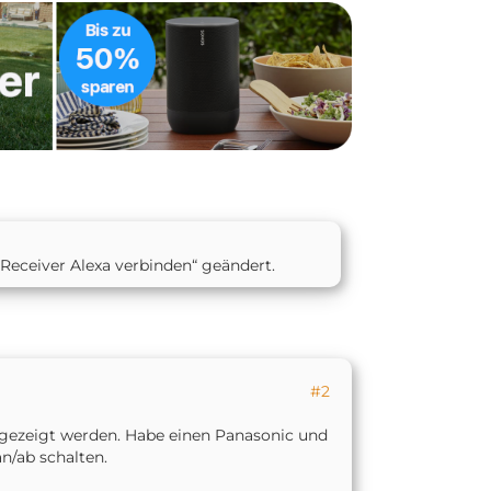
Receiver Alexa verbinden“ geändert.
,255,100,5000,1,255,70,3000,1,1336954
#2
 angezeigt werden. Habe einen Panasonic und
n/ab schalten.