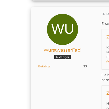
26. M
Erst
Z
I
WurstwasserFabi
l
E
Anfänger
f
Beiträge
23
Da h
habe
Z
H
p