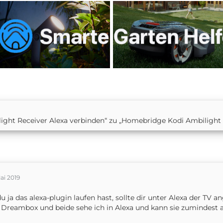
light Receiver Alexa verbinden“ zu „Homebridge Kodi Ambilight 
                    "params": "2000,1,255,70,2000,1
ai 2019
u ja das alexa-plugin laufen hast, sollte dir unter Alexa der TV
 Dreambox und beide sehe ich in Alexa und kann sie zumindest a