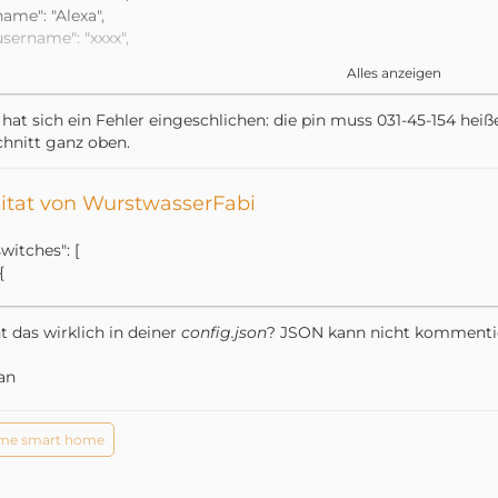
name": "Alexa",
username": "xxxx",
password": "xxxx",
Alles anzeigen
pin": "031-45-155"
 hat sich ein Fehler eingeschlichen: die pin muss 031-45-154 hei
hnitt ganz oben.
itat von WurstwasserFabi
switches": [
{
t das wirklich in deiner
config.json
? JSON kann nicht kommenti
an
me smart home