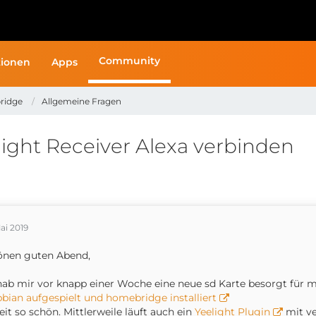
Community
ionen
Apps
ridge
Allgemeine Fragen
ght Receiver Alexa verbinden
ai 2019
önen guten Abend,
hab mir vor knapp einer Woche eine neue sd Karte besorgt für m
bian aufgespielt und homebridge installiert
it so schön. Mittlerweile läuft auch ein
Yeelight Plugin
mit ve