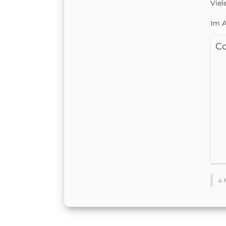
Viel
Im A
C
4 