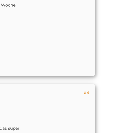
r Woche.
#4
 das super.