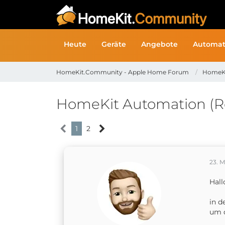
Heute
Geräte
Angebote
Automat
HomeKit.Community - Apple Home Forum
HomeK
HomeKit Automation (Rol
1
2
23. M
Hal
in d
um 