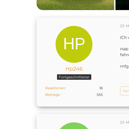
23. M
ICh 
Hab 
fahr
mfg
Hp246
Fortgeschrittener
Reaktionen
18
Me
Beiträge
555
23. M