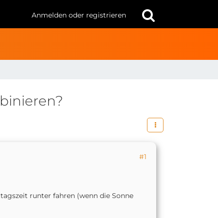
Anmelden oder registrieren
binieren?
#1
ttagszeit runter fahren (wenn die Sonne