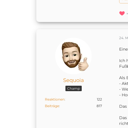
24. 
Eine
Ich 
Fuß
Als 
Sequoia
- Ak
Champ
- We
- H
Reaktionen
122
Beiträge
817
Das 
Das 
rich