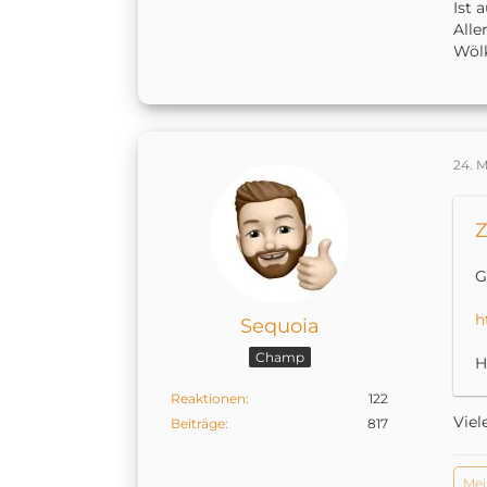
Ist 
Alle
Wölk
24. 
Z
G
h
Sequoia
Champ
H
Reaktionen
122
Viel
Beiträge
817
Mei