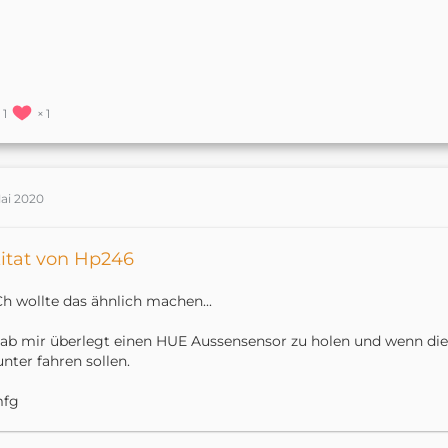
1
1
Mai 2020
itat von Hp246
Ch wollte das ähnlich machen...
ab mir überlegt einen HUE Aussensensor zu holen und wenn die S
unter fahren sollen.
fg