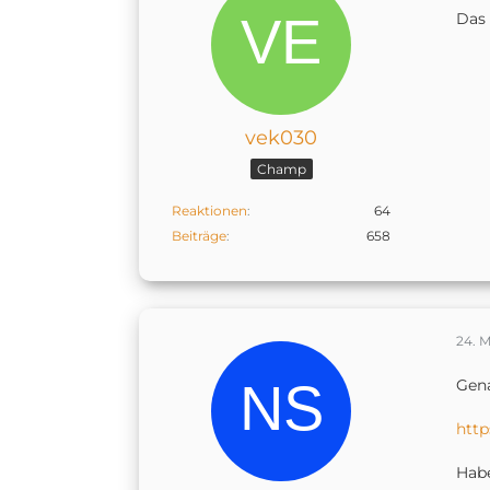
Das 
vek030
Champ
Reaktionen
64
Beiträge
658
24. 
Gena
http
Habe