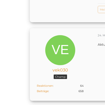
Mei
24. 
Aktu
vek030
Champ
Reaktionen
64
Beiträge
658