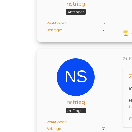
nstrieg
Anfänger
Reaktionen
2
Beiträge
31
24. 
Z
I
H
nstrieg
r
Anfänger
m
Reaktionen
2
Beiträge
31