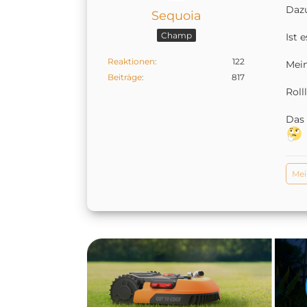
Dazu
Sequoia
Champ
Ist 
Reaktionen
122
Mei
Beiträge
817
Roll
Das 
Mei