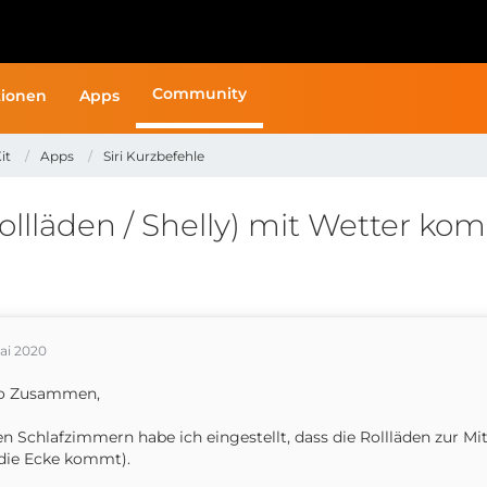
Community
ionen
Apps
it
Apps
Siri Kurzbefehle
lläden / Shelly) mit Wetter kom
ai 2020
lo Zusammen,
en Schlafzimmern habe ich eingestellt, dass die Rollläden zur Mi
die Ecke kommt).