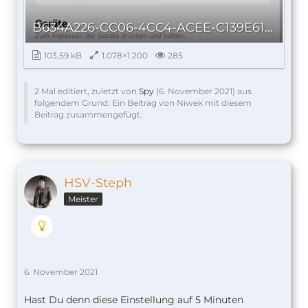
B634A226-CC06-4CC4-ACEE-C139E61985EF_autoscaled.jpg
103,59 kB
1.078×1.200
285
2 Mal editiert, zuletzt von
Spy
(
6. November 2021
) aus
folgendem Grund: Ein Beitrag von Niwek mit diesem
Beitrag zusammengefügt.
HSV-Steph
Meister
6. November 2021
Hast Du denn diese Einstellung auf 5 Minuten