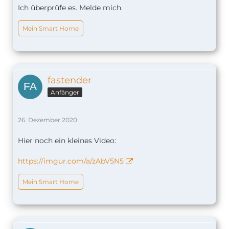
Ich überprüfe es. Melde mich.
Wieviel würdest du denn für 1 Platte wollen? Ich
bräuchte dann schon so ca. 15 Stück?
Mein Smart Home
fastender
Anfänger
26. Dezember 2020
Hier noch ein kleines Video:
https://imgur.com/a/zAbV5N5
Mein Smart Home