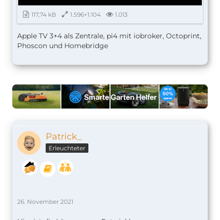
117,74 kB
1.596×1.104
1.013
Apple TV 3+4 als Zentrale, pi4 mit iobroker, Octoprint,
Phoscon und Homebridge
Patrick_
Erleuchteter
26. November 2021