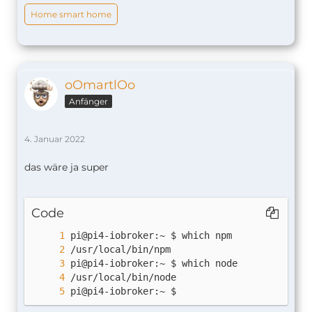
Home smart home
oOmartlOo
Anfänger
4. Januar 2022
das wäre ja super
Code
pi@pi4-iobroker:~ $ 