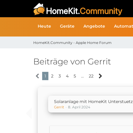
Heute
Geräte
Angebote
Automat
HomeKit.Community - Apple Home Forum
Beiträge von Gerrit
1
2
3
4
5
…
22
Solaranlage mit HomeKit Unterstuet
Gerrit
8. April 2024