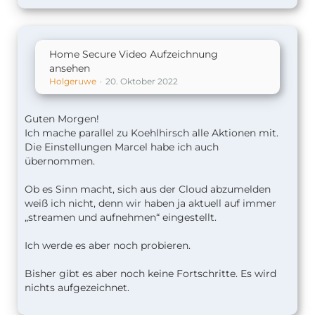
Home Secure Video Aufzeichnung
ansehen
Muss man das für jeden Bewohner machen? War
Holgeruwe
20. Oktober 2022
tatsächlich nur bei mir eingestellt.
Guten Morgen!
Werde am Wochenende mal testen, ob es jetzt
Ich mache parallel zu Koehlhirsch alle Aktionen mit.
geht.
Die Einstellungen Marcel habe ich auch
übernommen.
Danke für den Tip. Vielleicht ein Lichtblick.
Ob es Sinn macht, sich aus der Cloud abzumelden
weiß ich nicht, denn wir haben ja aktuell auf immer
„streamen und aufnehmen“ eingestellt.
Ich werde es aber noch probieren.
Bisher gibt es aber noch keine Fortschritte. Es wird
nichts aufgezeichnet.