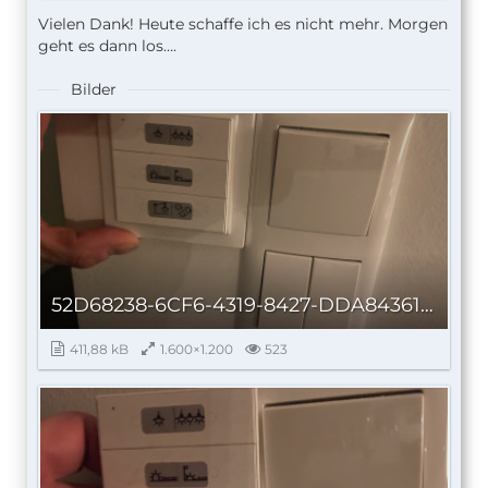
Vielen Dank! Heute schaffe ich es nicht mehr. Morgen
geht es dann los….
Bilder
52D68238-6CF6-4319-8427-DDA8436190A9_autoscaled.jpg
411,88 kB
1.600×1.200
523