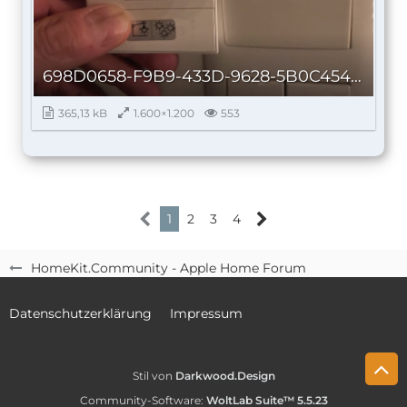
698D0658-F9B9-433D-9628-5B0C45406632_autoscaled.jpg
365,13 kB
1.600×1.200
553
1
2
3
4
HomeKit.Community - Apple Home Forum
Datenschutzerklärung
Impressum
Stil von
Darkwood.Design
Community-Software:
WoltLab Suite™ 5.5.23