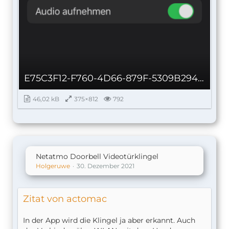
E75C3F12-F760-4D66-879F-5309B2943DF7_autoscaled.png
46,02 kB
375×812
792
Netatmo Doorbell Videotürklingel
Holgeruwe
30. Dezember 2021
Zitat von actomac
In der App wird die Klingel ja aber erkannt. Auch