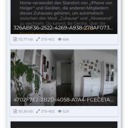
326ABF36-2522-4269-A938-278AF073F831_autoscaled.png
113,77 kB
375×812
666
4702F7E2-2B2D-4058-A7A4-FCECE1A4292E_autoscaled.png
151,36 kB
375×812
529