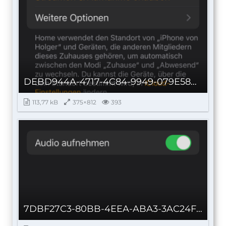
DEBD944A-4717-4C84-9949-079E58D80FB5_autoscaled.png
113,77 kB
375×812
393
7DBF27C3-80BB-4EEA-ABA3-3AC24FBDBE69_autoscaled.png