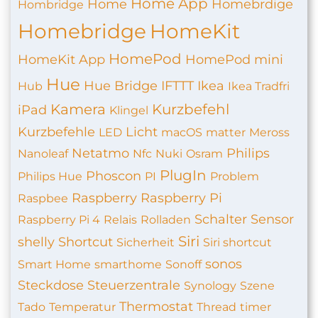
Home App
Home
Homebrdige
Hombridge
Homebridge
HomeKit
HomePod
HomeKit App
HomePod mini
Hue
Hue Bridge
IFTTT
Ikea
Hub
Ikea Tradfri
Kamera
Kurzbefehl
iPad
Klingel
Kurzbefehle
Licht
LED
macOS
matter
Meross
Netatmo
Philips
Nanoleaf
Nfc
Nuki
Osram
PlugIn
Phoscon
Philips Hue
PI
Problem
Raspberry
Raspberry Pi
Raspbee
Schalter
Sensor
Raspberry Pi 4
Relais
Rolladen
Siri
shelly
Shortcut
Sicherheit
Siri shortcut
sonos
Smart Home
smarthome
Sonoff
Steckdose
Steuerzentrale
Synology
Szene
Thermostat
Tado
Temperatur
Thread
timer