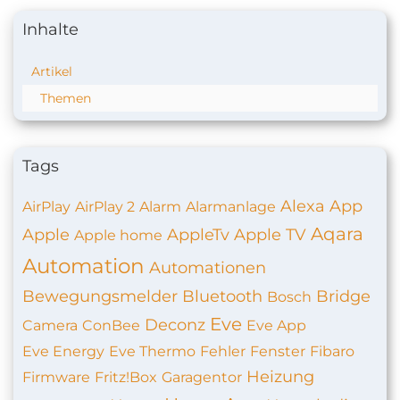
Inhalte
Artikel
Themen
Tags
Alexa
App
AirPlay
AirPlay 2
Alarm
Alarmanlage
Aqara
Apple
AppleTv
Apple TV
Apple home
Automation
Automationen
Bewegungsmelder
Bluetooth
Bridge
Bosch
Eve
Deconz
Camera
ConBee
Eve App
Eve Energy
Eve Thermo
Fehler
Fenster
Fibaro
Heizung
Firmware
Fritz!Box
Garagentor