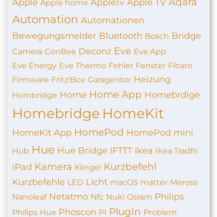
Aqara
Apple
AppleTv
Apple TV
Apple home
Automation
Automationen
Bewegungsmelder
Bluetooth
Bridge
Bosch
Eve
Deconz
Camera
ConBee
Eve App
Eve Energy
Eve Thermo
Fehler
Fenster
Fibaro
Heizung
Firmware
Fritz!Box
Garagentor
Home App
Home
Homebrdige
Hombridge
Homebridge
HomeKit
HomePod
HomeKit App
HomePod mini
Hue
Hue Bridge
IFTTT
Ikea
Hub
Ikea Tradfri
Kamera
Kurzbefehl
iPad
Klingel
Kurzbefehle
Licht
LED
macOS
matter
Meross
Netatmo
Philips
Nanoleaf
Nfc
Nuki
Osram
PlugIn
Phoscon
Philips Hue
PI
Problem