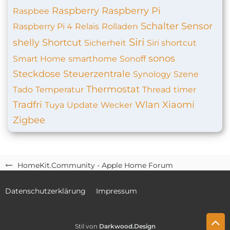
Raspberry
Raspberry Pi
Raspbee
Schalter
Sensor
Raspberry Pi 4
Relais
Rolladen
Siri
shelly
Shortcut
Sicherheit
Siri shortcut
sonos
Smart Home
smarthome
Sonoff
Steckdose
Steuerzentrale
Synology
Szene
Thermostat
Tado
Temperatur
Thread
timer
Tradfri
Wlan
Xiaomi
Tuya
Update
Wecker
Zigbee
HomeKit.Community - Apple Home Forum
Datenschutzerklärung
Impressum
Stil von
Darkwood.Design