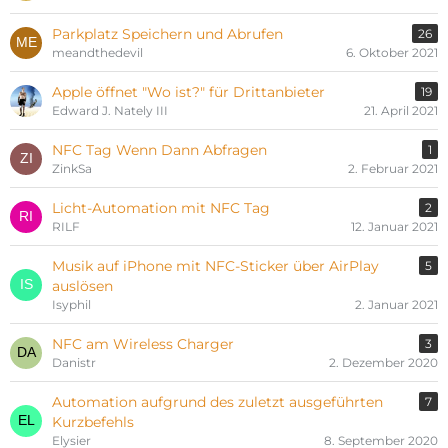
Parkplatz Speichern und Abrufen
26
meandthedevil
6. Oktober 2021
Apple öffnet "Wo ist?" für Drittanbieter
19
Edward J. Nately III
21. April 2021
NFC Tag Wenn Dann Abfragen
1
ZinkSa
2. Februar 2021
Licht-Automation mit NFC Tag
2
RILF
12. Januar 2021
Musik auf iPhone mit NFC-Sticker über AirPlay
5
auslösen
Isyphil
2. Januar 2021
NFC am Wireless Charger
3
Danistr
2. Dezember 2020
Automation aufgrund des zuletzt ausgeführten
7
Kurzbefehls
Elysier
8. September 2020