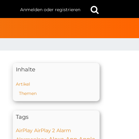
Anmelden oder registrieren
Inhalte
Artikel
Themen
Tags
AirPlay
AirPlay 2
Alarm