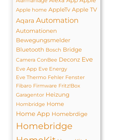
Alexa
App
Apple
Alarmanlage
AppleTv
Apple TV
Apple home
Automation
Aqara
Automationen
Bewegungsmelder
Bluetooth
Bridge
Bosch
Eve
Deconz
Camera
ConBee
Eve App
Eve Energy
Eve Thermo
Fehler
Fenster
Fibaro
Firmware
Fritz!Box
Heizung
Garagentor
Home
Hombridge
Home App
Homebrdige
Homebridge