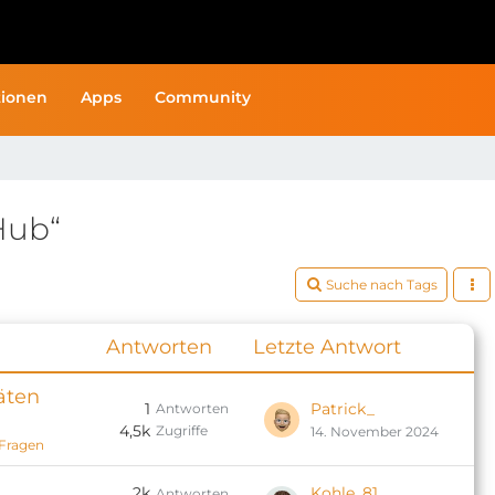
ionen
Apps
Community
Hub“
Suche nach Tags
Antworten
Letzte Antwort
äten
1
Patrick_
Antworten
4,5k
Zugriffe
14. November 2024
 Fragen
2k
Kohle_81
Antworten