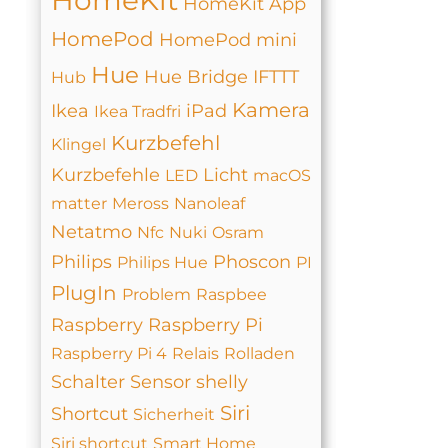
HomeKit
HomeKit App
HomePod
HomePod mini
Hue
Hue Bridge
IFTTT
Hub
Kamera
Ikea
iPad
Ikea Tradfri
Kurzbefehl
Klingel
Kurzbefehle
Licht
LED
macOS
matter
Meross
Nanoleaf
Netatmo
Nfc
Nuki
Osram
Philips
Phoscon
Philips Hue
PI
PlugIn
Problem
Raspbee
Raspberry
Raspberry Pi
Raspberry Pi 4
Relais
Rolladen
Schalter
Sensor
shelly
Siri
Shortcut
Sicherheit
Siri shortcut
Smart Home