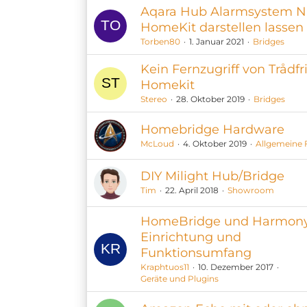
Aqara Hub Alarmsystem N
HomeKit darstellen lassen
Torben80
1. Januar 2021
Bridges
Kein Fernzugriff von Trådfri
Homekit
Stereo
28. Oktober 2019
Bridges
Homebridge Hardware
McLoud
4. Oktober 2019
Allgemeine 
DIY Milight Hub/Bridge
Tim
22. April 2018
Showroom
HomeBridge und Harmony
Einrichtung und
Funktionsumfang
Kraphtuos11
10. Dezember 2017
Geräte und Plugins