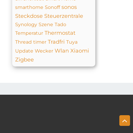
sonos
smarthome
Sonoff
Steckdose
Steuerzentrale
Synology
Szene
Tado
Thermostat
Temperatur
Tradfri
Thread
timer
Tuya
Wlan
Xiaomi
Update
Wecker
Zigbee