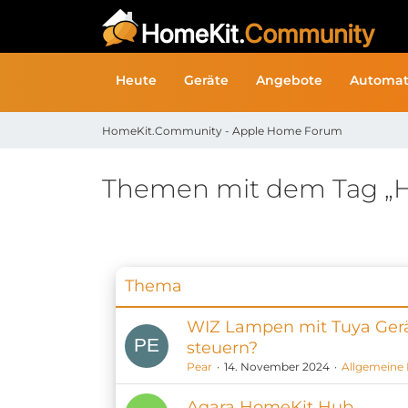
Heute
Geräte
Angebote
Automat
HomeKit.Community - Apple Home Forum
Themen mit dem Tag „
Thema
WIZ Lampen mit Tuya Ger
steuern?
Pear
14. November 2024
Allgemeine
Aqara HomeKit Hub