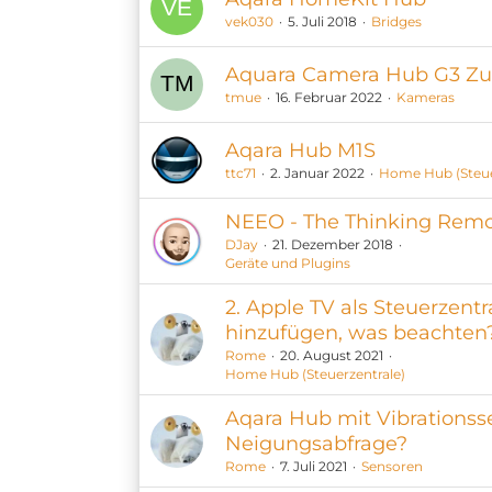
vek030
5. Juli 2018
Bridges
Aquara Camera Hub G3 Zug
tmue
16. Februar 2022
Kameras
Aqara Hub M1S
ttc71
2. Januar 2022
Home Hub (Steue
NEEO - The Thinking Rem
DJay
21. Dezember 2018
Geräte und Plugins
2. Apple TV als Steuerzentr
hinzufügen, was beachten
Rome
20. August 2021
Home Hub (Steuerzentrale)
Aqara Hub mit Vibrationss
Neigungsabfrage?
Rome
7. Juli 2021
Sensoren