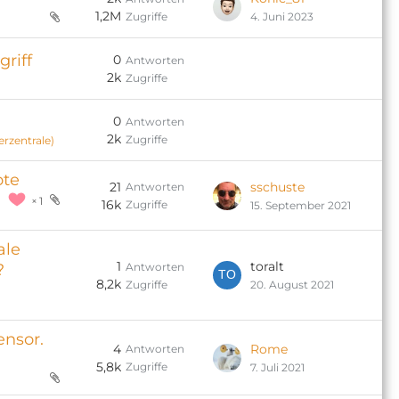
1,2M
Zugriffe
4. Juni 2023
riff
0
Antworten
2k
Zugriffe
0
Antworten
2k
Zugriffe
rzentrale)
ote
21
sschuste
Antworten
1
16k
Zugriffe
15. September 2021
ale
1
toralt
Antworten
?
8,2k
Zugriffe
20. August 2021
ensor.
4
Rome
Antworten
5,8k
Zugriffe
7. Juli 2021