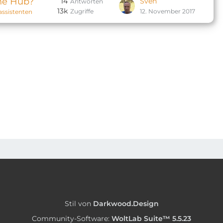
ne Hub?
14
Sven
Antworten
13k
Zugriffe
12. November 2017
assistenten
Stil von
Darkwood.Design
Community-Software:
WoltLab Suite™ 5.5.23