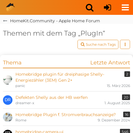
HomeKit.Community - Apple Home Forum
Themen mit dem Tag „PlugIn“
Suche nach Tags
Thema
Letzte Antwort
Homebridge plugin für dreiphasige Shelly-
2
Energiezähler (3EM) Gen 2+
panic
15. März 2026
Defekten Shelly aus der HB werfen
20
dreamer-x
1. August 2025
Homebridge Plugin f. Stromverbrauchsanzeige?
16
Rome
9. Dezember 2024
homebridge-camera-ui
546