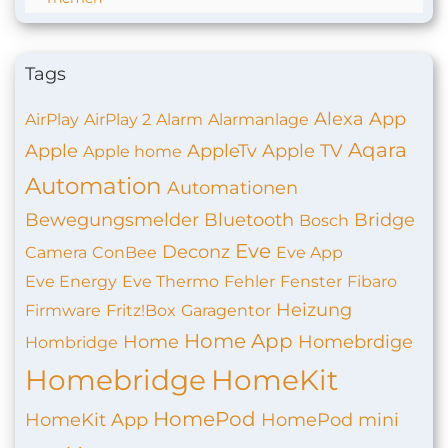
Tags
Alexa
App
AirPlay
AirPlay 2
Alarm
Alarmanlage
Aqara
Apple
AppleTv
Apple TV
Apple home
Automation
Automationen
Bewegungsmelder
Bluetooth
Bridge
Bosch
Eve
Deconz
Camera
ConBee
Eve App
Eve Energy
Eve Thermo
Fehler
Fenster
Fibaro
Heizung
Firmware
Fritz!Box
Garagentor
Home App
Home
Homebrdige
Hombridge
Homebridge
HomeKit
HomePod
HomeKit App
HomePod mini