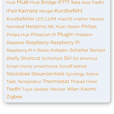
Hue
Hue Bridge
IFTTT
Ikea
Hub
Ikea Tradfri
Kamera
Kurzbefehl
iPad
Klingel
Kurzbefehle
Licht
LED
macOS
matter
Meross
Netatmo
Philips
Nanoleaf
Nfc
Nuki
Osram
PlugIn
Phoscon
Philips Hue
PI
Problem
Raspberry
Raspberry Pi
Raspbee
Schalter
Sensor
Raspberry Pi 4
Relais
Rolladen
Siri
shelly
Shortcut
Sicherheit
Siri shortcut
sonos
Smart Home
smarthome
Sonoff
Steckdose
Steuerzentrale
Synology
Szene
Thermostat
Tado
Temperatur
Thread
timer
Tradfri
Wlan
Xiaomi
Tuya
Update
Wecker
Zigbee