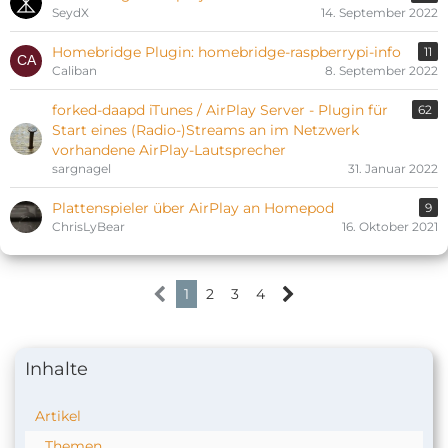
SeydX
14. September 2022
Homebridge Plugin: homebridge-raspberrypi-info
11
Caliban
8. September 2022
forked-daapd iTunes / AirPlay Server - Plugin für
62
Start eines (Radio-)Streams an im Netzwerk
vorhandene AirPlay-Lautsprecher
sargnagel
31. Januar 2022
Plattenspieler über AirPlay an Homepod
9
ChrisLyBear
16. Oktober 2021
1
2
3
4
Inhalte
Artikel
Themen