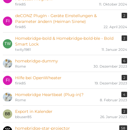
fink85
11. Oktober 2024
deCONZ PlugIn - Geräte Einstellungen &
2
Parameter ändern (Heiman Sirene)
fink85
22. April 2024
Homebridge-bold & Homebridge-bold-ble - Bold
2
Smart Lock
twity1981
11. Januar 2024
homebridge-dummy
6
Rome
30. Dezember 2023
Hilfe bei OpenWheater
2
fink85
19. Dezember 2023
Homebridge Heartbeat (Plug-in)?
4
Rome
8. Februar 2023
Export in Kalender
2
bbuser85
26. Januar 2023
homebridge-star-projector
58