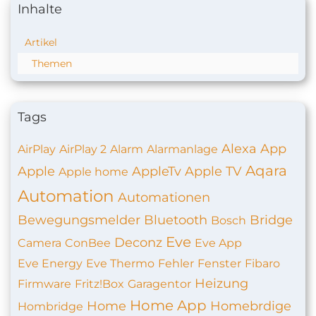
Inhalte
Artikel
Themen
Tags
Alexa
App
AirPlay
AirPlay 2
Alarm
Alarmanlage
Aqara
Apple
AppleTv
Apple TV
Apple home
Automation
Automationen
Bewegungsmelder
Bluetooth
Bridge
Bosch
Eve
Deconz
Camera
ConBee
Eve App
Eve Energy
Eve Thermo
Fehler
Fenster
Fibaro
Heizung
Firmware
Fritz!Box
Garagentor
Home App
Home
Homebrdige
Hombridge