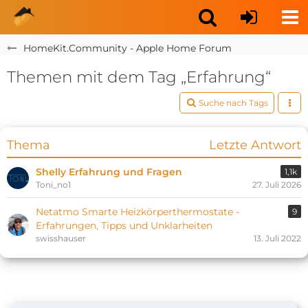
HomeKit.Community - Apple Home Forum
Themen mit dem Tag „Erfahrung“
Suche nach Tags
Thema
Letzte Antwort
Shelly Erfahrung und Fragen
1,1k
Toni_no1
27. Juli 2026
Netatmo Smarte Heizkörperthermostate -
9
Erfahrungen, Tipps und Unklarheiten
swisshauser
13. Juli 2022