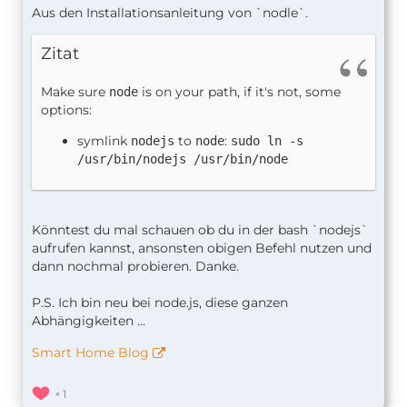
Aus den Installationsanleitung von `nodle`.
Zitat
Make sure
is on your path, if it's not, some
node
options:
symlink
to
:
nodejs
node
sudo ln -s
/usr/bin/nodejs /usr/bin/node
Könntest du mal schauen ob du in der bash `nodejs`
aufrufen kannst, ansonsten obigen Befehl nutzen und
dann nochmal probieren. Danke.
P.S. Ich bin neu bei node.js, diese ganzen
Abhängigkeiten ...
Smart Home Blog
1