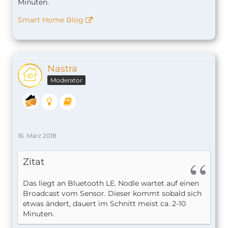
Minuten.
Smart Home Blog
npm WARN optional SKIPPING OPTIONAL DEPENDE
Nastra
npm WARN notsup SKIPPING OPTIONAL DEPENDENC
Moderator
+ 
homebridge-mi-flower-care@1.0.6
added 153 packages in 76.958s
16. März 2018
Zitat
Das liegt an Bluetooth LE. Nodle wartet auf einen
Broadcast vom Sensor. Dieser kommt sobald sich
etwas ändert, dauert im Schnitt meist ca. 2-10
Minuten.