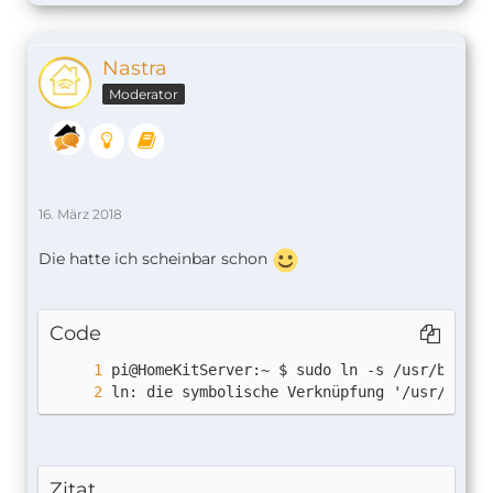
Nastra
Moderator
16. März 2018
Die hatte ich scheinbar schon
Mär 16 17:58:13 HomeKitServer systemd[1]: h
Code
ln: die symbolische Verknüpfung '/usr/bin/n
Zitat