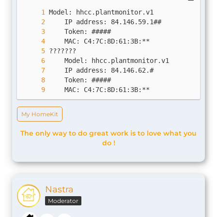
    MAC: C4:7C:8D:61:3B:**
My HomeKit
The only way to do great work is to love what you
do !
Nastra
Moderator