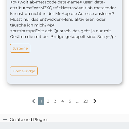
<p><woltlab-metacode data-name="user" data-
attributes="WzM2XQ==">Nastra</woltlab-metacode>
kannst du nicht in der Mi-App die Adresse auslesen?
Musst nur das Entwickler-Menü aktivieren, oder
täusche ich mich?</p>
<br><br><p>Edit: ach Quatsch, das geht ja nur mit
Geräten die mit der Bridge gekoppelt sind. Sorry</p>
Systeme
HomeBridge
1
2
3
4
5
…
29
Geräte und Plugins