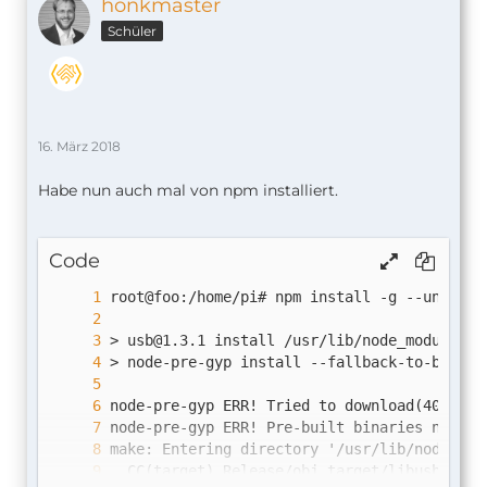
honkmaster
Schüler
16. März 2018
Habe nun auch mal von npm installiert.
Code
> 
usb@1.3.1
node-pre-gyp ERR! Pre-built binaries not fo