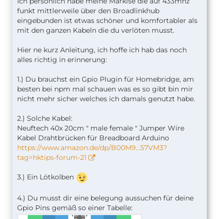
Ich persönlich habe meine Markise die auf 433mhz
funkt mittlerweile über den Broadlinkhub
eingebunden ist etwas schöner und komfortabler als
mit den ganzen Kabeln die du verlöten musst.
Hier ne kurz Anleitung, ich hoffe ich hab das noch
alles richtig in erinnerung:
1.) Du brauchst ein Gpio Plugin für Homebridge, am
besten bei npm mal schauen was es so gibt bin mir
nicht mehr sicher welches ich damals genutzt habe.
2.) Solche Kabel:
Neuftech 40x 20cm " male female " Jumper Wire
Kabel Drahtbrücken für Breadboard Arduino
https://www.amazon.de/dp/B00M9…57VM3?
tag=hktips-forum-21
3.) Ein Lötkolben
4.) Du musst dir eine belegung aussuchen für deine
Gpio Pins gemäß so einer Tabelle: