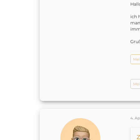
Hal
ich 
man 
imme
Gruß
Mei
Mei
4. Ap
Z