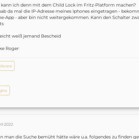
kann ich denn mit dem Child Lock im Fritz-Platform machen?
hab da mal die IP-Adresse meines Iphones eingetragen - bekomm
-App - aber bin nicht weitergekommen. Kann den Schalter zwar 
ts
leicht weiß jemand Bescheid
ke Roger
rdware
gins
ril 2022
 man die Suche bemüht hätte wäre u.a. folgendes zu finden g