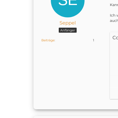
Kann
Ich 
auch
Seppel
Anfänger
C
Beiträge
1