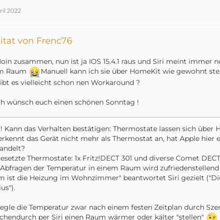
at Object.exports.request (/usr/local/lib/node_modu
ril 2022
at exports.requestXml (/usr/local/lib/node_modules/
itat von Frenc76
at Service.execAction (/usr/local/lib/node_modules/
oin zusammen, nun ist ja IOS 15.4.1 raus und Siri meint immer n
m Raum
Manuell kann ich sie über HomeKit wie gewohnt ste
at Handler.get (/usr/local/lib/node_modules/homebri
ibt es vielleicht schon nen Workaround ?
at Handler.poll (/usr/local/lib/node_modules/homebr
ch wünsch euch einen schönen Sonntag !
! Kann das Verhalten bestätigen: Thermostate lassen sich übe
 erkennt das Gerät nicht mehr als Thermostat an, hat Apple hier e
url: 'https://fritz4824:
MEINPW@192.168.178.1
andelt?
esetzte Thermostate: 1x Fritz!DECT 301 und diverse Comet DEC
Abfragen der Temperatur in einem Raum wird zufriedenstellend
 ist die Heizung im Wohnzimmer" beantwortet Siri gezielt ("D
/usr/local/lib/node_modules/homebridge-fritz-platfo
us").
regle die Temperatur zwar nach einem festen Zeitplan durch Sz
chendurch per Siri einen Raum wärmer oder kälter "stellen"