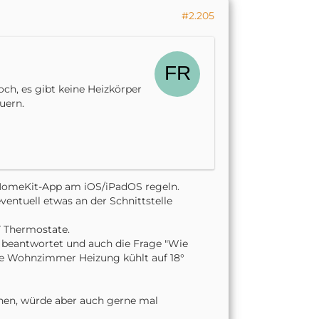
les/homebridge-fritz-platform/node_mo
#2.205
homebridge-fritz-platform/node_module
homebridge-fritz-platform/node_module
och, es gibt keine Heizkörper
uern.
dge-fritz-platform/src/accessories/ro
idge-fritz-platform/src/accessories/e
r HomeKit-App am iOS/iPadOS regeln.
ventuell etwas an der Schnittstelle
T Thermostate.
 beantwortet und auch die Frage "Wie
ie Wohnzimmer Heizung kühlt auf 18°
rm/node_modules/p-cancelable/index.j
enen, würde aber auch gerne mal