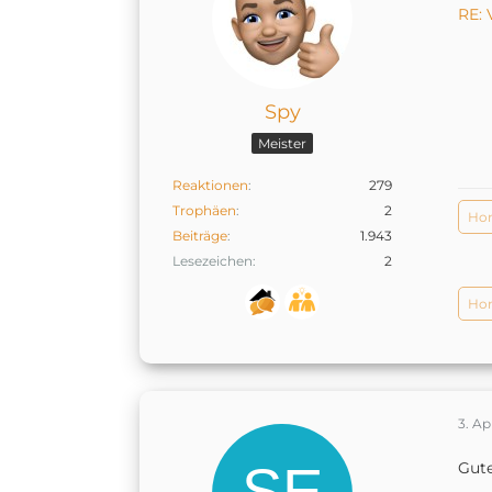
RE: 
Spy
Meister
Reaktionen
279
Trophäen
2
Hom
Beiträge
1.943
Lesezeichen
2
Hom
3. Ap
Gute