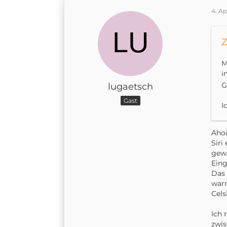
4. Ap
Z
M
i
G
lugaetsch
Gast
I
Ahoi
Siri
gew
Eing
Das 
warm
Celsi
Ich 
zwis