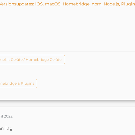
Versionsupdates: iOS, macOS, Homebridge, npm, Node.js, Plugins
eKit Geräte / Homebridge Geräte:
ebridge & Plugins
ril 2022
n Tag,