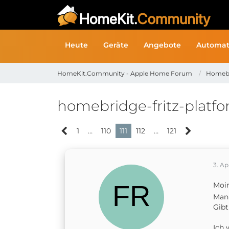
Heute
Geräte
Angebote
Automat
HomeKit.Community - Apple Home Forum
Homeb
homebridge-fritz-platf
1
…
110
111
112
…
121
3. Ap
Moin
Manu
Gibt
Ich 