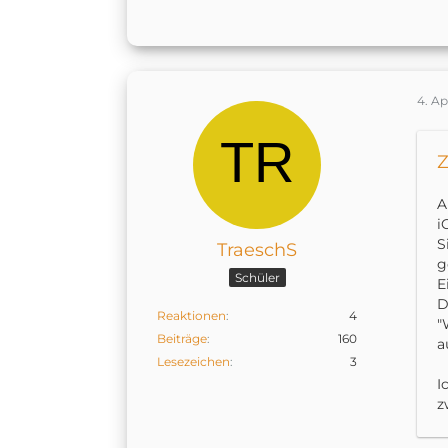
4. Ap
Z
A
i
S
TraeschS
g
Schüler
E
D
Reaktionen
4
"
Beiträge
160
a
Lesezeichen
3
I
z