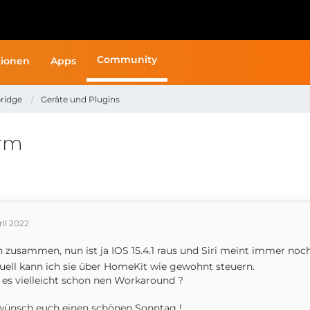
Community
ionen
Apps
ridge
Geräte und Plugins
orm
ril 2022
 zusammen, nun ist ja IOS 15.4.1 raus und Siri meint immer noc
ell kann ich sie über HomeKit wie gewohnt steuern.
 es vielleicht schon nen Workaround ?
wünsch euch einen schönen Sonntag !