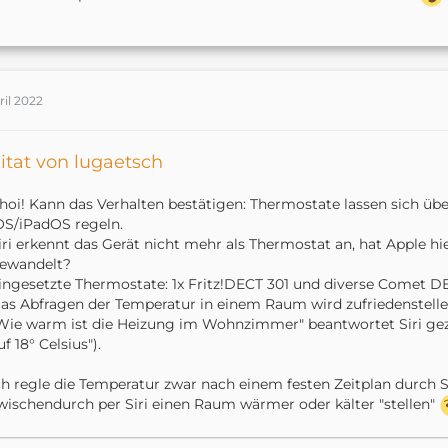
at onCancel (/usr/local/lib/node_modules/homebridge
at makeRequest (/usr/local/lib/node_modules/homebri
at Request.<anonymous> (/usr/local/lib/node_modules
ril 2022
itat von lugaetsch
at Timeout.retry (/usr/local/lib/node_modules/homeb
hoi! Kann das Verhalten bestätigen: Thermostate lassen sich 
OS/iPadOS regeln.
iri erkennt das Gerät nicht mehr als Thermostat an, hat Apple hie
ewandelt?
ingesetzte Thermostate: 1x Fritz!DECT 301 und diverse Comet D
[4/3/2022, 5:51:32 PM] [FritzPlatform] Restarting P
as Abfragen der Temperatur in einem Raum wird zufriedenstell
Wie warm ist die Heizung im Wohnzimmer" beantwortet Siri ge
uf 18° Celsius").
ch regle die Temperatur zwar nach einem festen Zeitplan durch
wischendurch per Siri einen Raum wärmer oder kälter "stellen"