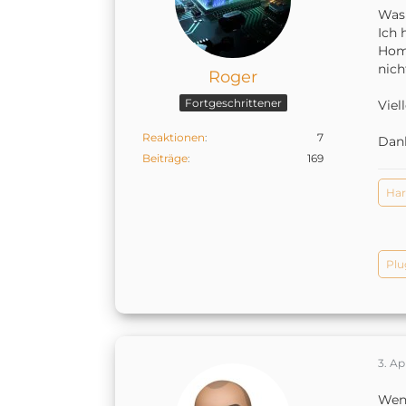
Was 
Ich 
Home
nich
Roger
Fortgeschrittener
Viel
Reaktionen
7
Dan
Beiträge
169
Ha
Plu
3. Ap
Wenn