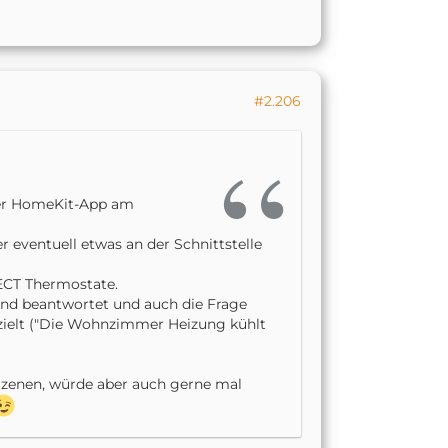
-fritz-platform/node_modules/p-cancel
dge-fritz-platform/node_modules/got/d
/homebridge-fritz-platform/node_modul
#2.206
ridge-fritz-platform/node_modules/go
über HomeKit-App am
r eventuell etwas an der Schnittstelle
ECT Thermostate.
rocess...
end beantwortet und auch die Frage
zielt ("Die Wohnzimmer Heizung kühlt
 Szenen, würde aber auch gerne mal