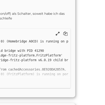
n/off) als Schalter, soweit habe ich das
chleife
.0) (Homebridge A0CD) is running on p
ridge-fritz-platform v6.0.19 child br
.0) (FritzPlatform) is running on por
 (led): An error occured during getti