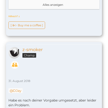
Alles anzeigen
},
Hilfreich?
ↆ
[ ☕️✨ Buy me a coffee ]
z-smoker
Champ
31. August 2018
DJay
Habe es nach deiner Vorgabe umgesetzt, aber leider
ein Problem.