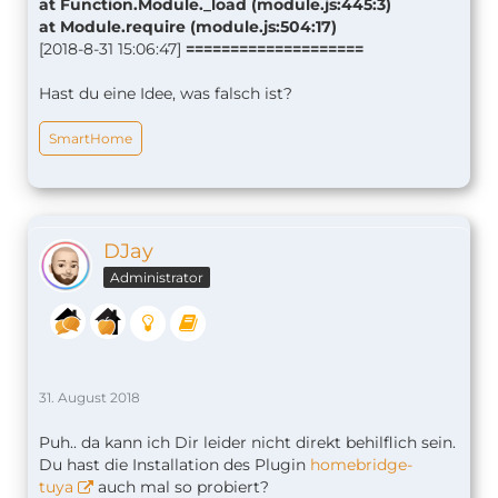
at Function.Module._load (module.js:445:3)
at Module.require (module.js:504:17)
[2018-8-31 15:06:47]
====================
Hast du eine Idee, was falsch ist?
SmartHome
DJay
Administrator
31. August 2018
Puh.. da kann ich Dir leider nicht direkt behilflich sein.
Du hast die Installation des Plugin
homebridge-
tuya
auch mal so probiert?