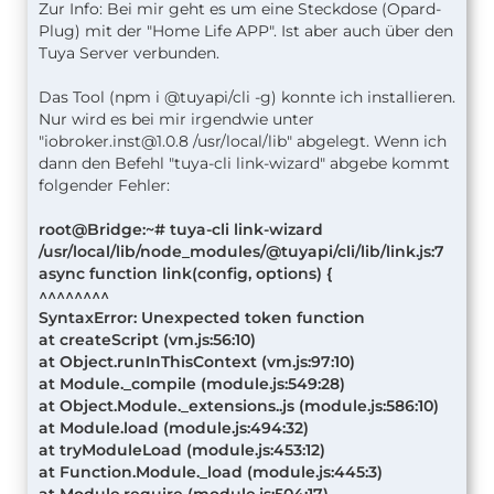
Zur Info: Bei mir geht es um eine Steckdose (Opard-
Plug) mit der "Home Life APP". Ist aber auch über den
Tuya Server verbunden.
Das Tool (npm i @tuyapi/cli -g) konnte ich installieren.
Nur wird es bei mir irgendwie unter
"
iobroker.inst@1.0.8
/usr/local/lib" abgelegt. Wenn ich
dann den Befehl "tuya-cli link-wizard" abgebe kommt
folgender Fehler:
root@Bridge:~# tuya-cli link-wizard
/usr/local/lib/node_modules/@tuyapi/cli/lib/link.js:7
async function link(config, options) {
^^^^^^^^
SyntaxError: Unexpected token function
at createScript (vm.js:56:10)
at Object.runInThisContext (vm.js:97:10)
at Module._compile (module.js:549:28)
at Object.Module._extensions..js (module.js:586:10)
at Module.load (module.js:494:32)
at tryModuleLoad (module.js:453:12)
at Function.Module._load (module.js:445:3)
at Module.require (module.js:504:17)