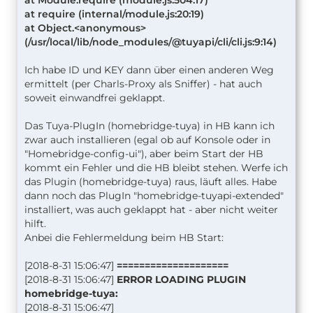
at require (internal/module.js:20:19)
at Object.<anonymous>
(/usr/local/lib/node_modules/@tuyapi/cli/cli.js:9:14)
Ich habe ID und KEY dann über einen anderen Weg
ermittelt (per Charls-Proxy als Sniffer) - hat auch
soweit einwandfrei geklappt.
Das Tuya-PlugIn (homebridge-tuya) in HB kann ich
zwar auch installieren (egal ob auf Konsole oder in
"Homebridge-config-ui"), aber beim Start der HB
kommt ein Fehler und die HB bleibt stehen. Werfe ich
das Plugin (homebridge-tuya) raus, läuft alles. Habe
dann noch das PlugIn "homebridge-tuyapi-extended"
installiert, was auch geklappt hat - aber nicht weiter
hilft.
Anbei die Fehlermeldung beim HB Start:
[2018-8-31 15:06:47]
====================
[2018-8-31 15:06:47]
ERROR LOADING PLUGIN
homebridge-tuya:
[2018-8-31 15:06:47]