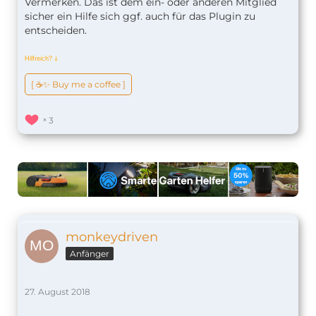
Vermerken. Das ist dem ein- oder anderen Mitglied
sicher ein Hilfe sich ggf. auch für das Plugin zu
entscheiden.
Hilfreich?
ↆ
[ ☕️✨ Buy me a coffee ]
3
monkeydriven
Anfänger
27. August 2018