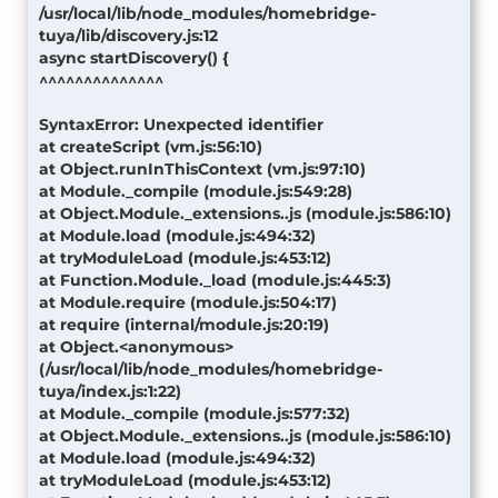
/usr/local/lib/node_modules/homebridge-
tuya/lib/discovery.js:12
async startDiscovery() {
^^^^^^^^^^^^^^
SyntaxError: Unexpected identifier
at createScript (vm.js:56:10)
at Object.runInThisContext (vm.js:97:10)
at Module._compile (module.js:549:28)
at Object.Module._extensions..js (module.js:586:10)
at Module.load (module.js:494:32)
at tryModuleLoad (module.js:453:12)
at Function.Module._load (module.js:445:3)
at Module.require (module.js:504:17)
at require (internal/module.js:20:19)
at Object.<anonymous>
(/usr/local/lib/node_modules/homebridge-
tuya/index.js:1:22)
at Module._compile (module.js:577:32)
at Object.Module._extensions..js (module.js:586:10)
at Module.load (module.js:494:32)
at tryModuleLoad (module.js:453:12)