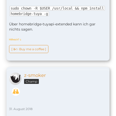
sudo chown -R $USER /usr/local && npm install
homebridge-tuya -g
Über homebridge-tuyapi-extended kann ich gar
nichts sagen.
Hilfreich?
ↆ
[ ☕️✨ Buy me a coffee ]
z-smoker
Champ
31. August 2018