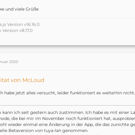
nd danach:
e und viele Grüße
Code
sudo npm i -g AMoo-Miki/homebridge-tuya-lan
.js Version v16.16.0
Version v8.17.0
ingeben.
anuar 2020
itat von McLoud
ch habe jetzt alles versucht, leider funktioniert es weiterhin nicht.
kann ich seit gestern auch zustimmen. Ich habe es mit einer L
ode, die bei mir im November noch funktioniert hat, ausprobier
ohl wieder einmal eine Änderung in der App, die das zunichte g
elle Betaversion von tuya-lan genommen.