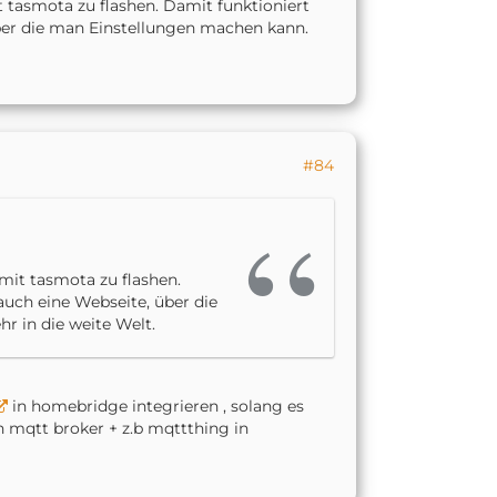
it tasmota zu flashen. Damit funktioniert
über die man Einstellungen machen kann.
#84
 mit tasmota zu flashen.
auch eine Webseite, über die
r in die weite Welt.
in homebridge integrieren , solang es
 mqtt broker + z.b mqttthing in