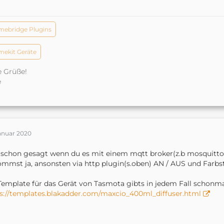
ebridge Plugins
ekit Geräte
e Grüße!
e
Januar 2020
schon gesagt wenn du es mit einem mqtt broker(z.b mosquit
mmst ja, ansonsten via http plugin(s.oben) AN / AUS und Farb
Template für das Gerät von Tasmota gibts in jedem Fall schonma
s://templates.blakadder.com/maxcio_400ml_diffuser.html