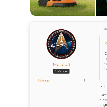
12. J
Z
D
D
t
McLoud
w
Anfänger
I
Beiträge
12
Ich 
Gibt
einz
ange