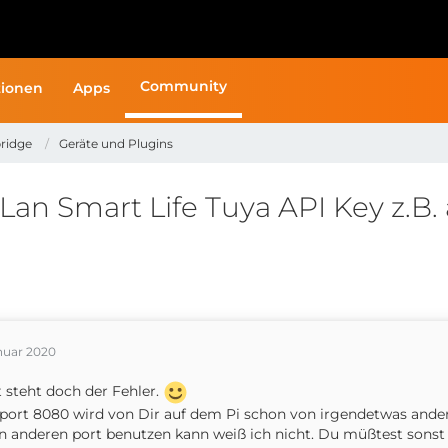
Community
ionen
Apps
ridge
Geräte und Plugins
an Smart Life Tuya API Key z.B. 
anuar 2020
 steht doch der Fehler.
port 8080 wird von Dir auf dem Pi schon von irgendetwas ande
n anderen port benutzen kann weiß ich nicht. Du müßtest sonst