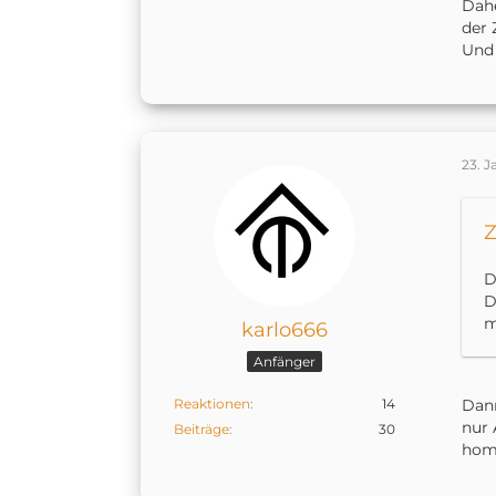
Dahe
der 
Und 
23. 
Z
D
D
m
karlo666
Anfänger
Reaktionen
14
Dann
nur 
Beiträge
30
home