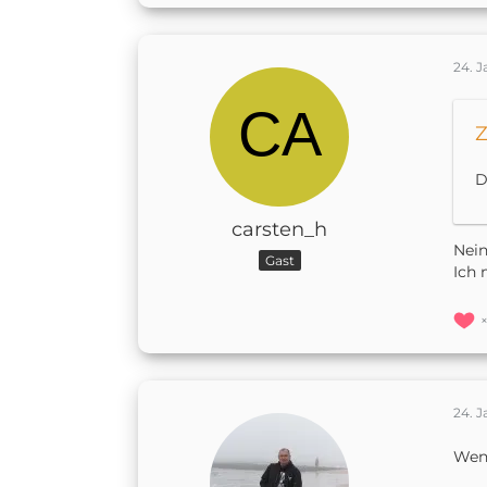
24. 
Z
D
carsten_h
Nein
Gast
Ich 
24. 
Wenn