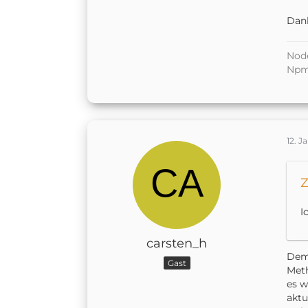
u
Dank
Node
Npm 
e
12. J
Z
I
carsten_h
Dem 
Gast
Meth
es w
aktu