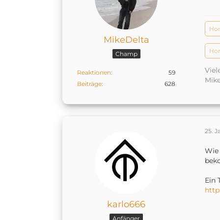
Hom
MikeDelta
Hom
Champ
Viel
Reaktionen
59
Mik
Beiträge
628
25. 
Wie 
beko
Ein 
http
karlo666
Anfänger