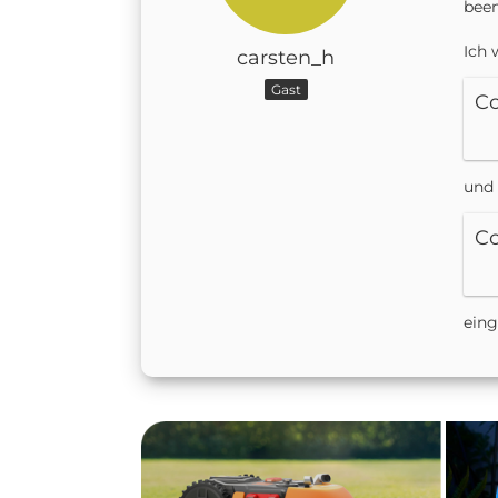
bee
Ich 
carsten_h
Gast
C
und 
C
eing