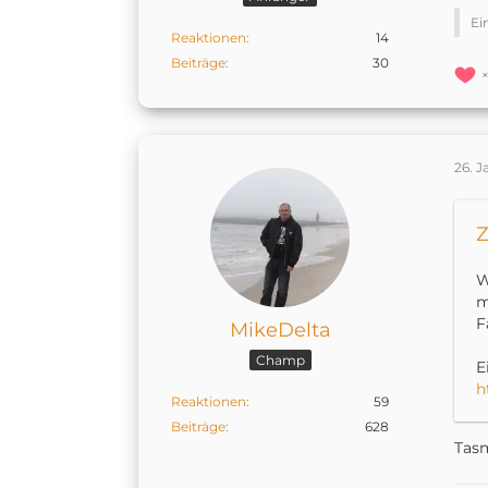
Ei
Reaktionen
14
Beiträge
30
26. 
Z
W
m
F
MikeDelta
Champ
E
h
Reaktionen
59
Beiträge
628
Tasm