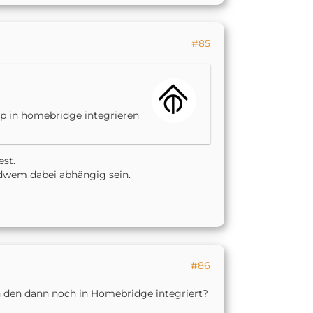
#85
p in homebridge integrieren
est.
dwem dabei abhängig sein.
#86
 den dann noch in Homebridge integriert?