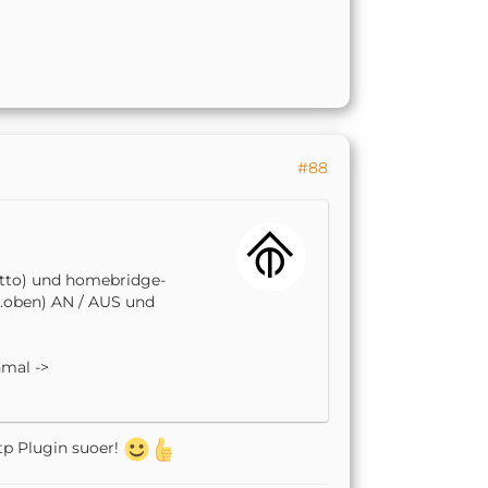
#88
tto) und homebridge-
.oben) AN / AUS und
nmal ->
ttp Plugin suoer!