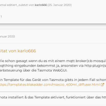
nmal editiert, zuletzt von
karlo666
(
25. Januar 2020
)
1
Januar 2020
itat von karlo666
ie schon gesagt wenn du es mit einem mqtt broker(z.b mosqui
qtthing eingebunden bekommst ja, ansonsten via http plugin(s
arbsteuerung über die Tasmota WebGUI.
in Template für das Gerät von Tasmota gibts in jedem Fall scho
ttps://templates.blakadder.com/maxcio_400ml_diffuser.html
ota installiert & das Template aktiviert, funktioniert über das h