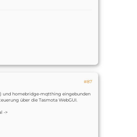
#87
to) und homebridge-mqtthing eingebunden
steuerung über die Tasmota WebGUI.
l ->