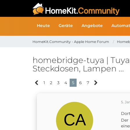
Heute
Geräte
Angebote
Automat
HomeKit.Community - Apple Home Forum
Homeb
homebridge-tuya | TuyaL
Steckdosen, Lampen ...
1
2
3
4
5
6
7
5. J
Dort
Der 
eine