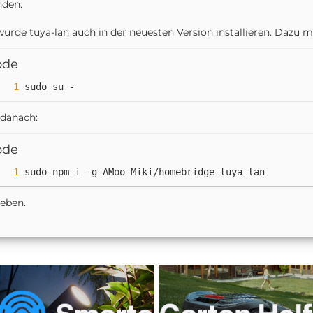
nden.
würde tuya-lan auch in der neuesten Version installieren. Dazu 
ode
sudo su -
danach:
ode
sudo npm i -g AMoo-Miki/homebridge-tuya-lan
eben.