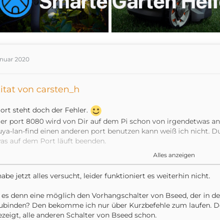
anuar 2020
itat von carsten_h
ort steht doch der Fehler.
er port 8080 wird von Dir auf dem Pi schon von irgendetwas a
uya-lan-find einen anderen port benutzen kann weiß ich nicht. 
as auf dem Port läuft beenden.
Alles anzeigen
ch würde tuya-lan auch in der neuesten Version installieren. Daz
habe jetzt alles versucht, leider funktioniert es weiterhin nicht.
Code
 es denn eine möglich den Vorhangschalter von Bseed, der in d
sudo su -
ubinden? Den bekomme ich nur über Kurzbefehle zum laufen. Der
zeigt, alle anderen Schalter von Bseed schon.