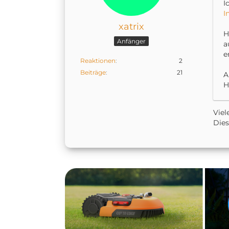
I
I
xatrix
H
Anfänger
a
e
Reaktionen
2
Beiträge
21
A
H
Viel
Dies