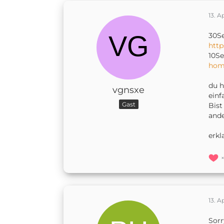
13. A
30Se
http
10Se
home
du h
vgnsxe
einf
Gast
Bist
ande
erkl
13. A
Sorr