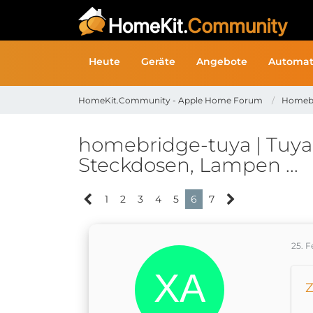
Heute
Geräte
Angebote
Automat
HomeKit.Community - Apple Home Forum
Homeb
homebridge-tuya | TuyaL
Steckdosen, Lampen ...
1
2
3
4
5
6
7
25. 
Z