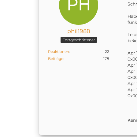
Schr
Habe
funk
phil1988
Leid
Fortgeschrittener
beko
Reaktionen
22
Apr 
Beiträge
178
0x00
Apr 
Apr 
0x00
Apr 
Apr 
0x00
Kenn