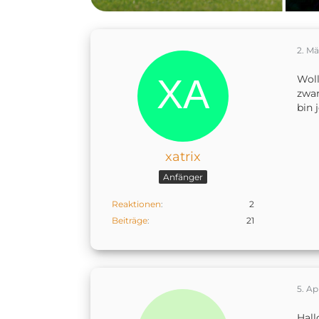
2. M
Woll
zwar
bin 
xatrix
Anfänger
Reaktionen
2
Beiträge
21
5. Ap
Hall