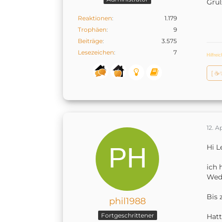
Gruß
Reaktionen
1.179
Trophäen
9
Beiträge
3.575
Lesezeichen
7
Hilfrei
[ ☕
12. A
Hi L
ich 
Wede
Bis 
phil1988
Fortgeschrittener
Hatt