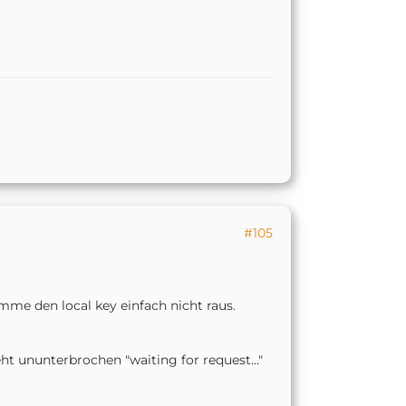
#105
mme den local key einfach nicht raus.
eht ununterbrochen "waiting for request..."