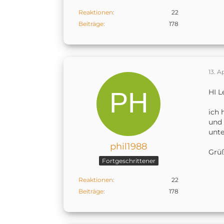
Reaktionen
22
Beiträge
178
13. A
HI L
ich 
und 
unte
phil1988
Grü
Fortgeschrittener
Reaktionen
22
Beiträge
178