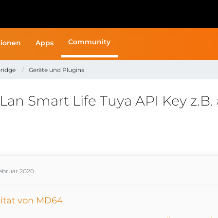
Community
ionen
Apps
ridge
Geräte und Plugins
an Smart Life Tuya API Key z.B. 
Februar 2020
itat von MD64