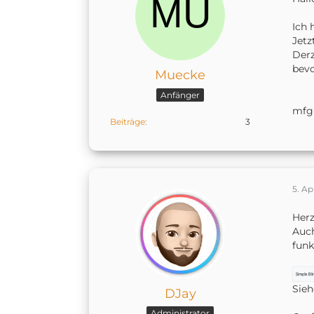
Ich 
Jetz
Derz
bevo
Muecke
Anfänger
mfg
Beiträge
3
5. Ap
Herz
Auch
funk
Sieh
DJay
Administrator