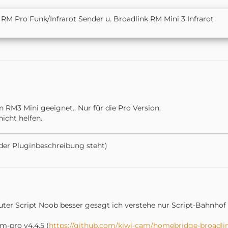
RM Pro Funk/Infrarot Sender u. Broadlink RM Mini 3 Infrarot
en RM3 Mini geeignet.. Nur für die Pro Version.
nicht helfen.
 der Pluginbeschreibung steht)
uter Script Noob besser gesagt ich verstehe nur Script-Bahnhof a
m-pro v4.4.5 (
https://github.com/kiwi-cam/homebridge-broadl