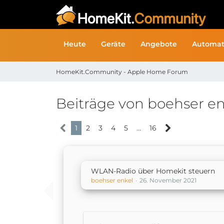
Heute
Geräte
Angebote
Automat
HomeKit.Community - Apple Home Forum
Beiträge von boehser en
1
2
3
4
5
…
16
WLAN-Radio über Homekit steuern
boehser enkel
26. November 2021