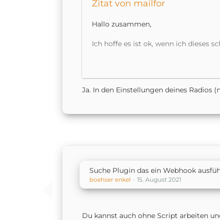
Zitat von mailfor
Hallo zusammen,
Ich hoffe es ist ok, wenn ich dieses
Ich hab anhand eurer Beispiele mein 
Variante als auch mit der cmdswitch2
Ja. In den Einstellungen deines Radios
Nach einer gewissen Zeit (ein paar 
ich zb. über das terminal am raspber
curl -X GET
http://10.11.11.171/fsapi/
"No route to host" aus lässt isch die
setup wieder für ein paar stunden un
Danke für die hilfe!
Suche Plugin das ein Webhook ausfüh
boehser enkel
15. August 2021
Du kannst auch ohne Script arbeiten un