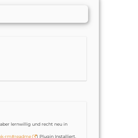
ber lernwillig und recht neu in
ink-rm#readme
) Plugin Installiert.