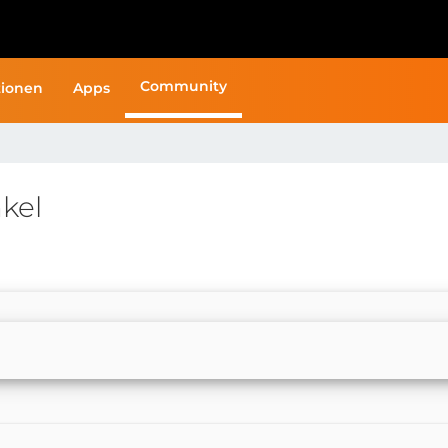
Community
ionen
Apps
kel