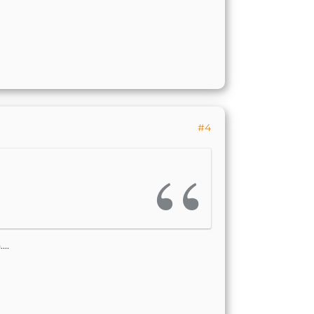
#4
..