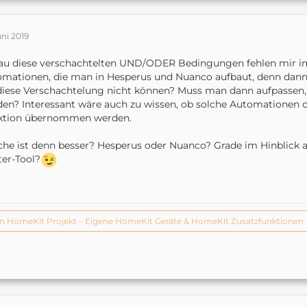
uni 2019
u diese verschachtelten UND/ODER Bedingungen fehlen mir im
mationen, die man in Hesperus und Nuanco aufbaut, denn dann
diese Verschachtelung nicht können? Muss man dann aufpassen, 
en? Interessant wäre auch zu wissen, ob solche Automationen d
ktion übernommen werden.
he ist denn besser? Hesperus oder Nuanco? Grade im Hinblick au
er-Tool?
n HomeKit Projekt – Eigene HomeKit Geräte & HomeKit Zusatzfunktionen