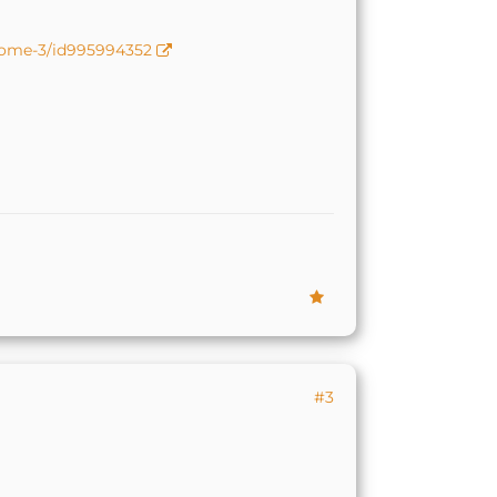
/home-3/id995994352
#3