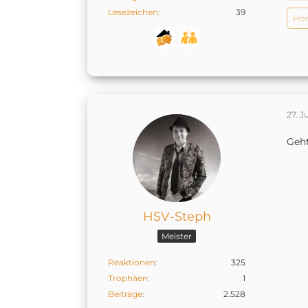
Lesezeichen
39
Hom
27. J
Geht
HSV-Steph
Meister
Reaktionen
325
Trophäen
1
Beiträge
2.528