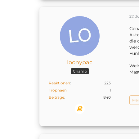
27. J
Gena
Auto
die 
werd
Fun
loonypac
Welc
Champ
Mast
Reaktionen
223
Trophäen
1
Beiträge
840
Mei