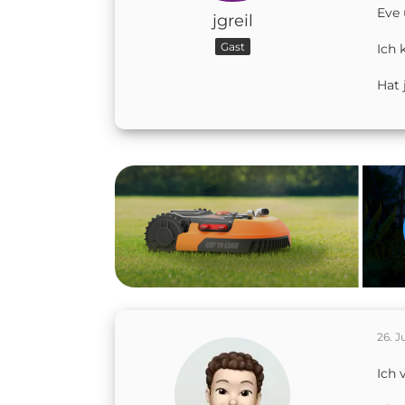
Eve 
jgreil
Gast
Ich 
Hat 
26. J
Ich 