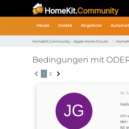
Heute
Geräte
Angebote
Automat
HomeKit.Community - Apple Home Forum
HomeK
Bedingungen mit ODER
1
2
26. J
Hall
ich 
den 
Ist 