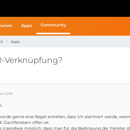
Community
ionen
Apps
it
Apps
-Verknüpfung?
uni 2019
o,
würde gerne eine Regel erstellen, dass ich alarmiert werde, wen
6 Dachfenstern offen ist.
es irgendwie möglich, dass man für die Bedingung der Fenster