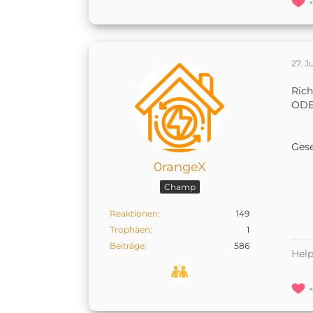
27. J
Rich
ODER
Ges
0rangeX
Champ
Reaktionen
149
Trophäen
1
Beiträge
586
Help