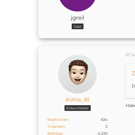
jgreil
Gast
27. J
Z
D
Kohle_81
Habe
Erleuchteter
Reaktionen
634
Trophäen
2
Beiträge
4.230