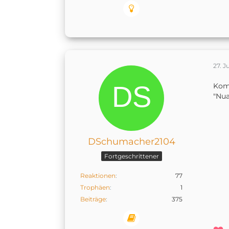
27. J
Kom
"Nua
DSchumacher2104
Fortgeschrittener
Reaktionen
77
Trophäen
1
Beiträge
375