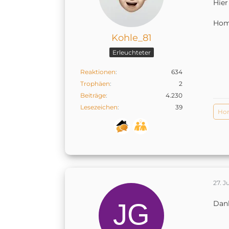
Hier
Hom
Kohle_81
Erleuchteter
Reaktionen
634
Trophäen
2
Beiträge
4.230
Lesezeichen
39
Hom
27. J
Dank