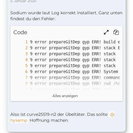
5. Januar 2020
Sodium wurde laut Log korrekt installiert. Ganz unten
findest du den Fehler:
Code
Alles anzeigen
Also ist curve25519-n2 der Übeltäter. Das sollte
9 error prepareGitDep npm ERR! 
curve25519-n
hyxamp
Hoffnung machen.