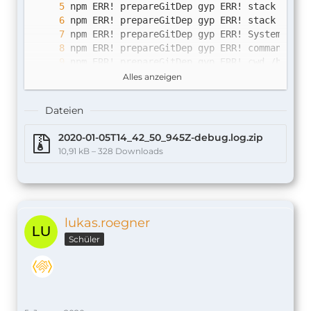
Alles anzeigen
Dateien
2020-01-05T14_42_50_945Z-debug.log.zip
npm ERR! prepareGitDep npm ERR! 
curve25519-
10,91 kB – 328 Downloads
npm ERR! prepareGitDep npm ERR! Failed at t
lukas.roegner
Schüler
npm ERR! premature close