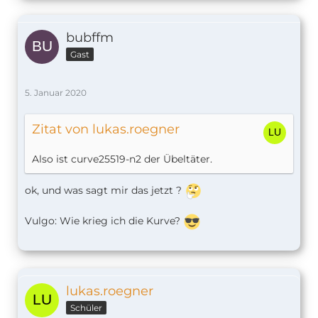
9 error prepareGitDep npm ERR! Failed at th
bubffm
Gast
5. Januar 2020
Zitat von lukas.roegner
Also ist curve25519-n2 der Übeltäter.
ok, und was sagt mir das jetzt ?
Vulgo: Wie krieg ich die Kurve?
lukas.roegner
Schüler