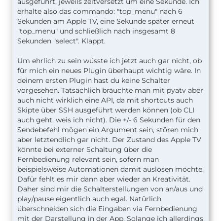
ausgeführt, jeweils zeitversetzt um eine Sekunde. Ich
erhalte also das commando: "top_menu" nach 6
Sekunden am Apple TV, eine Sekunde später erneut
"top_menu" und schließlich nach insgesamt 8
Sekunden "select". Klappt.
Um ehrlich zu sein wüsste ich jetzt auch gar nicht, ob
für mich ein neues Plugin überhaupt wichtig wäre. In
deinem ersten Plugin hast du keine Schalter
vorgesehen. Tatsächlich bräuchte man mit pyatv aber
auch nicht wirklich eine API, da mit shortcuts auch
Skipte über SSH ausgeführt werden können (ob CLI
auch geht, weis ich nicht). Die +/- 6 Sekunden für den
Sendebefehl mögen ein Argument sein, stören mich
aber letztendlich gar nicht. Der Zustand des Apple TV
könnte bei externer Schaltung über die
Fernbedienung relevant sein, sofern man
beispielsweise Automationen damit auslösen möchte.
Dafür fehlt es mir dann aber wieder an Kreativität.
Daher sind mir die Schalterstellungen von an/aus und
play/pause eigentlich auch egal. Natürlich
überschneiden sich die Eingaben via Fernbedienung
mit der Darstellung in der App. Solange ich allerdings