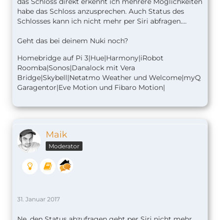
das Schloss direkt erkennt ich mehrere Möglichkeiten
habe das Schloss anzusprechen. Auch Status des
Schlosses kann ich nicht mehr per Siri abfragen....
Geht das bei deinem Nuki noch?
Homebridge auf Pi 3|Hue|Harmony|iRobot
Roomba|Sonos|Danalock mit Vera
Bridge|Skybell|Netatmo Weather und Welcome|myQ
Garagentor|Eve Motion und Fibaro Motion|
Maik
Moderator
31. Januar 2017
Ne, den Status abzufragen geht per Siri nicht mehr,