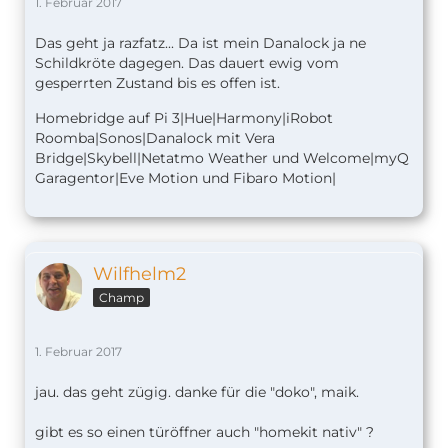
1. Februar 2017
Das geht ja razfatz... Da ist mein Danalock ja ne
Schildkröte dagegen. Das dauert ewig vom
gesperrten Zustand bis es offen ist.
Homebridge auf Pi 3|Hue|Harmony|iRobot
Roomba|Sonos|Danalock mit Vera
Bridge|Skybell|Netatmo Weather und Welcome|myQ
Garagentor|Eve Motion und Fibaro Motion|
Wilfhelm2
Champ
1. Februar 2017
jau. das geht zügig. danke für die "doko", maik.
gibt es so einen türöffner auch "homekit nativ" ?