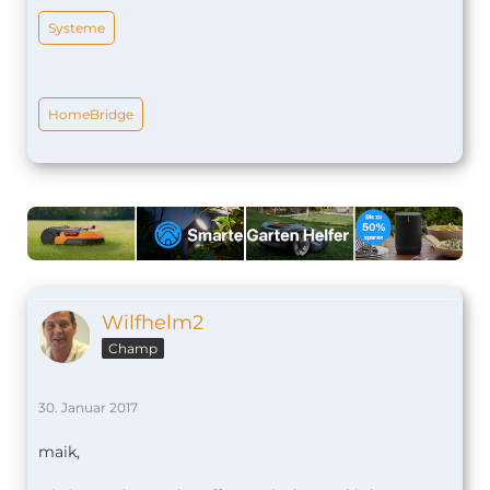
Systeme
HomeBridge
Wilfhelm2
Champ
30. Januar 2017
maik,