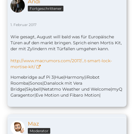
Andi
Fortgeschrittener
1. Februar 2017
Wie gesagt, August will bald was für Europäische
Türen auf den markt bringen. Sprich einen Mortis Kit,
der mit Zylindern mit Türfallen umgehen kann.
http://www.macrumors.com/2017/…t-smart-lock-
mortise-kit/
Homebridge auf Pi 3|Hue|Harmony|iRobot
Roomba|Sonos|Danalock mit Vera
Bridge|Skybell|Netatmo Weather und Welcome|myQ
Garagentor|Eve Motion und Fibaro Motion|
Maz
Moderator