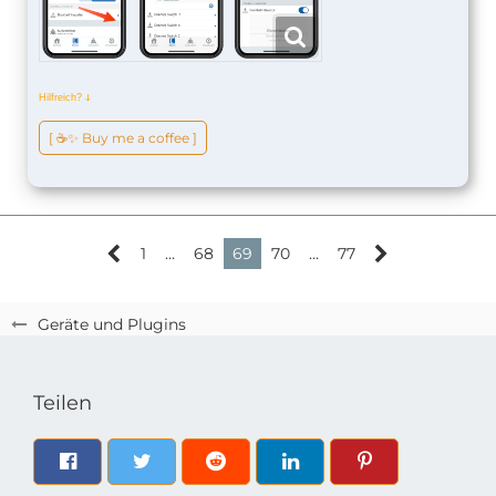
Hilfreich?
ↆ
[ ☕️✨ Buy me a coffee ]
1
…
68
69
70
…
77
Geräte und Plugins
Teilen