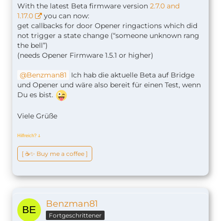
With the latest Beta firmware version
2.7.0 and
1.17.0
you can now:
get callbacks for door Opener ringactions which did
not trigger a state change (“someone unknown rang
the bell”)
(needs Opener Firmware 1.5.1 or higher)
Benzman81
Ich hab die aktuelle Beta auf Bridge
und Opener und wäre also bereit für einen Test, wenn
Du es bist.
Viele Grüße
Hilfreich?
ↆ
[ ☕️✨ Buy me a coffee ]
Benzman81
Fortgeschrittener