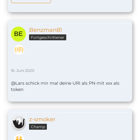
Benzman81
Fortgeschrittener
16. Juni 2020
@Lars schick mir mal deine URl als PN mit xxx als
token
z-smoker
Champ