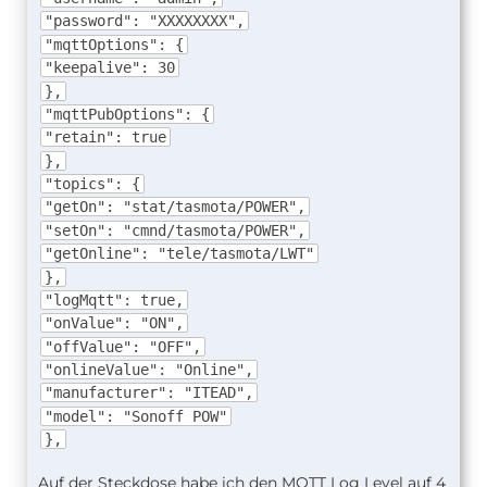
"password": "XXXXXXXX",
"mqttOptions": {
"keepalive": 30
},
"mqttPubOptions": {
"retain": true
},
"topics": {
"getOn": "stat/tasmota/POWER",
"setOn": "cmnd/tasmota/POWER",
"getOnline": "tele/tasmota/LWT"
},
"logMqtt": true,
"onValue": "ON",
"offValue": "OFF",
"onlineValue": "Online",
"manufacturer": "ITEAD",
"model": "Sonoff POW"
},
Auf der Steckdose habe ich den MQTT Log Level auf 4