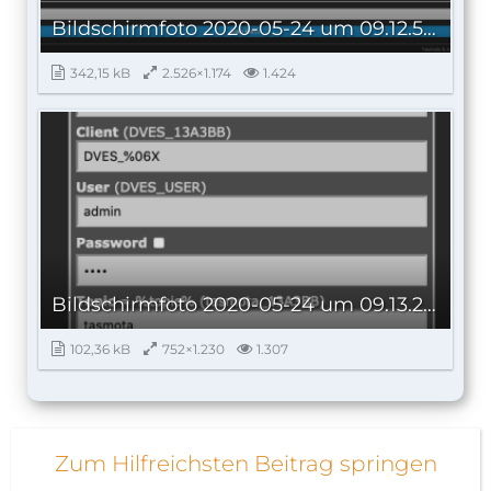
Bildschirmfoto 2020-05-24 um 09.12.51.png
342,15 kB
2.526×1.174
1.424
Bildschirmfoto 2020-05-24 um 09.13.24.png
102,36 kB
752×1.230
1.307
Zum Hilfreichsten Beitrag springen