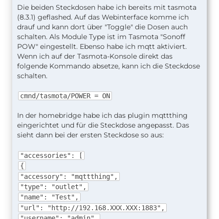
Die beiden Steckdosen habe ich bereits mit tasmota
(8.3.1) geflashed. Auf das Webinterface komme ich
drauf und kann dort über "Toggle" die Dosen auch
schalten. Als Module Type ist im Tasmota "Sonoff
POW" eingestellt. Ebenso habe ich mqtt aktiviert.
Wenn ich auf der Tasmota-Konsole direkt das
folgende Kommando absetze, kann ich die Steckdose
schalten.
cmnd/tasmota/POWER = ON
In der homebridge habe ich das plugin mqttthing
eingerichtet und für die Steckdose angepasst. Das
sieht dann bei der ersten Steckdose so aus:
"accessories": [
{
"accessory": "mqttthing",
"type": "outlet",
"name": "Test",
"url": "http://192.168.XXX.XXX:1883",
"username": "admin",