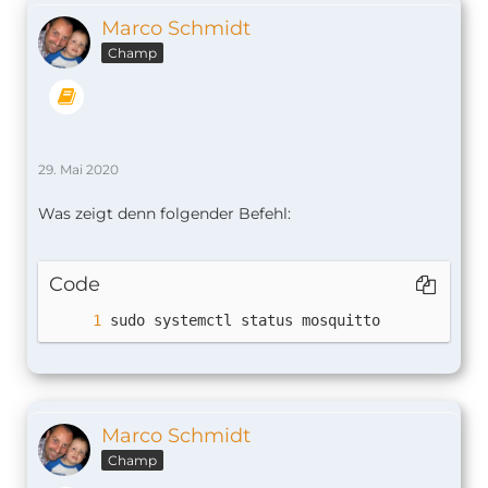
systemctl reload
Marco Schmidt
systemctl enable mosquitto.service
systemctl start mosquitto.service
Champ
WantedBy=multi-user.target
29. Mai 2020
Was zeigt denn folgender Befehl:
Code
sudo systemctl status mosquitto
Marco Schmidt
Champ