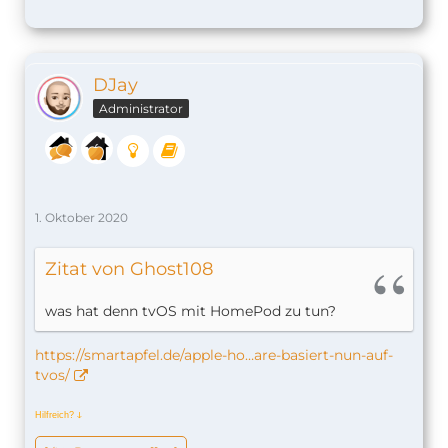
DJay
Administrator
1. Oktober 2020
Zitat von Ghost108
was hat denn tvOS mit HomePod zu tun?
https://smartapfel.de/apple-ho…are-basiert-nun-auf-
tvos/
Hilfreich?
ↆ