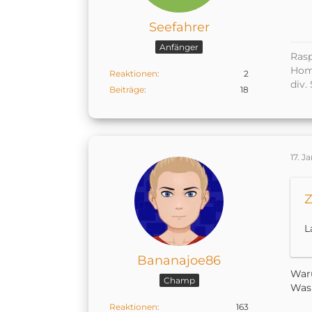
Seefahrer
Anfänger
Ras
Hom
Reaktionen
2
div. 
Beiträge
18
17. J
Z
L
Bananajoe86
Waru
Champ
Was 
Reaktionen
163