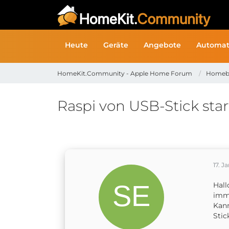
Heute
Geräte
Angebote
Automat
HomeKit.Community - Apple Home Forum
Homeb
Raspi von USB-Stick sta
17. J
Hall
imme
Kann
Sti