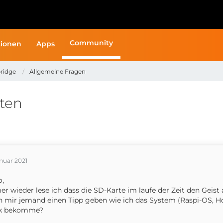
Community
ionen
Apps
ridge
Allgemeine Fragen
rten
anuar 2021
o,
r wieder lese ich dass die SD-Karte im laufe der Zeit den Geist 
 mir jemand einen Tipp geben wie ich das System (Raspi-OS, H
ck bekomme?