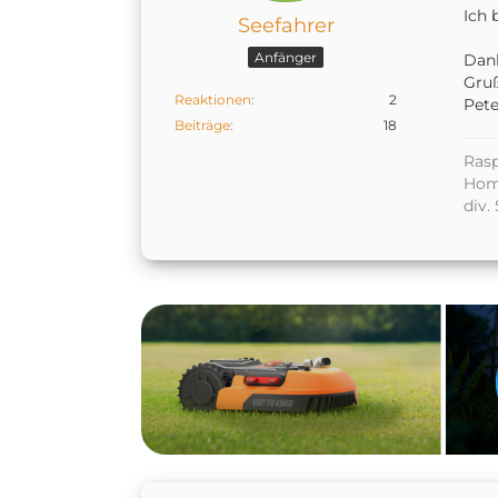
Ich 
Seefahrer
Anfänger
Dan
Gru
Reaktionen
2
Pete
Beiträge
18
Ras
Hom
div. 