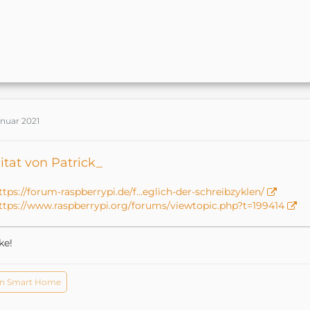
anuar 2021
itat von Patrick_
ttps://forum-raspberrypi.de/f…eglich-der-schreibzyklen/
ttps://www.raspberrypi.org/forums/viewtopic.php?t=199414
ke!
n Smart Home