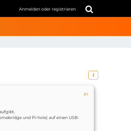
Anmelden oder registrieren
#1
aufgibt.
omebridge und Pi-hole) auf einen USB-