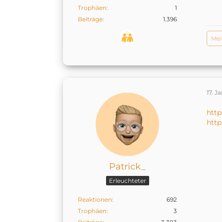
Trophäen
1
Beiträge
1.396
Mei
17. J
http
http
Patrick_
Erleuchteter
Reaktionen
692
Trophäen
3