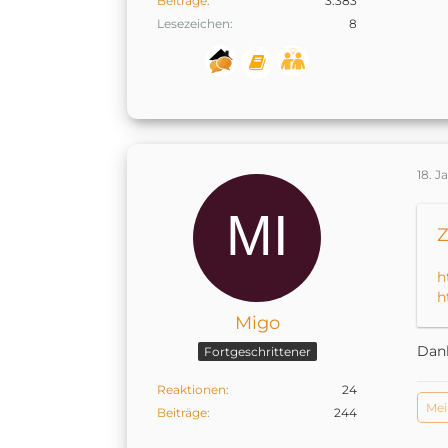
Beiträge
3.383
Lesezeichen
8
18. J
Z
h
h
Migo
Dan
Fortgeschrittener
Reaktionen
24
Mei
Beiträge
244