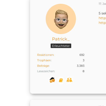
17. J
5 se
http
http
Patrick_
Erleuchteter
Reaktionen
692
Trophäen
3
Beiträge
3.383
Lesezeichen
8