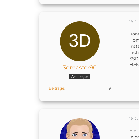
19. J
Kann
Home
inst
nich
SSD 
nich
3dmaster90
Anfänger
Beiträge
19
19. J
Hast
In d