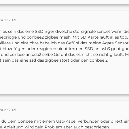
anuar 2021
 es sein das eine SSD irgendwelche störsignale sendet wenn die
bridge und conbee2 zigbee mesh. Mit SD Karte läuft alles top. 
alliere und einrichte habe ich das Gefühl das meine Aqara Sensore
t hinzufügen oder reagieren nicht immer. SSD an usb3 geht gar 
und conbee an usb2 selbe Gefühl das es nicht so richtig läuft. M
t sein das eine ssd das zigbee stört oder den conbee 2.
anuar 2021
 du dein Conbee mit einem Usb-Kabel verbunden oder direkt ei
er Anleitung wird dein Problem aber auch beschrieben.