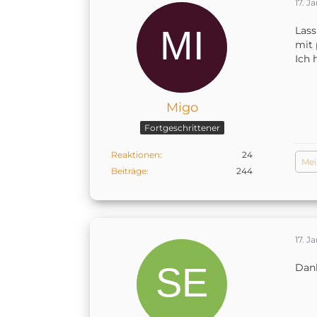
17. J
Lass
mit 
Ich 
Migo
Fortgeschrittener
Reaktionen
24
Mei
Beiträge
244
17. J
Dan