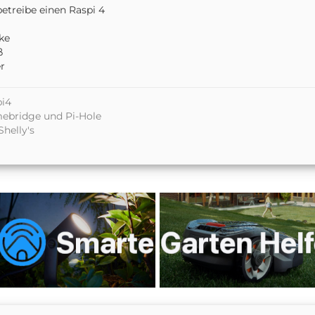
betreibe einen Raspi 4
ke
ß
r
pi4
ebridge und Pi-Hole
Shelly's