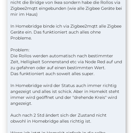
nicht die Bridge von Ikea sondern habe die Rollos via
Mit dem Debug kannst du oder wirst du
Zigbee2mqtt eingebunden (wie alle Zigbee Geräte bei
herausfinden, dass die Current, Taget und Position
mir im Haus)
State in der richtigen Reihenfolge kommen
Service.WindowCovering = WindowCovering;
müssen, sonst wartet HK auf einen Wert der nicht
In Homebridge binde ich via Zigbee2mqtt alle Zigbee
kommt. Also Current -> Target
Geräte ein. Das funktioniert auch alles ohne
(zum Beispiel 100 ->0) und Postition State
Probleme.
dazwischen aktualisiert den Wer wo der Rolladen
gerade steht.
Problem:
Der Postionstate kann auch der Target State sein.
Die Rollos werden automatisch nach bestimmter
also so was wie halb offen .. etc.
Zeit, Helligkeit Sonnenstand etc via Node Red auf und
zu gefahren oder auf einen bestimmten Wert.
Vermutlich stimmt da was in der zigbee
Das funktioniert auch soweit alles super.
Umsetzung der Rollos zu Homekit nicht.
In Homebridge wird der Status auch immer richtig
Mehr weiss ich leider auch nicht, da ich die Rollos
angezeigt und alles ist schick. Aber in Homekit steht
nicht habe. Nur in die Richtung würde ich mal
immer wird geöffnet und der "drehende Kreis" wird
analysieren.
angezeigt.
Auch nach 2 Std ändert sich der Zustand nicht
obwohl in Homebridge alles richtig ist.