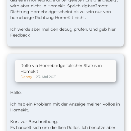
das es in Homebridge unter gerate richtig angezeigt
wird aber nicht in Homekit. Sprich zigbee2mqtt
Richtung Homebridge scheint ok zu sein nur von
homebeige Richtung HomeKit nicht.
Ich werde aber mal den debug prüfen. Und geb hier
Feedback
Alles anzeigen
Rollo via Homebridge falscher Status in
Das ist mal meines Wisen nach das HomeKit
Homekit
Model ... hab ich von hier:
Denny
23. Mai 2021
https://github.com/homebridge/…
ons/ServiceDefinitions.ts
Hallo,
und da stehen die Beschreibungen der erlaubten
ich hab ein Problem mit der Anzeige meiner Rollos in
Werte der C.
Homekit.
https://github.com/homebridge/…
Kurz zur Beschreibung:
racteristicDefinitions.ts
Es handelt sich um die Ikea Rollos. Ich benutze aber