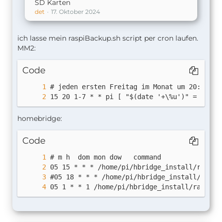
SD Karten
det
17. Oktober 2024
ich lasse mein raspiBackup.sh script per cron laufen.
MM2:
Code
15 20 1-7 * * pi [ "$(date '+\%u')" = "5" ]
homebridge:
Code
05 1 * * 1 /home/pi/hbridge_install/raspiBa