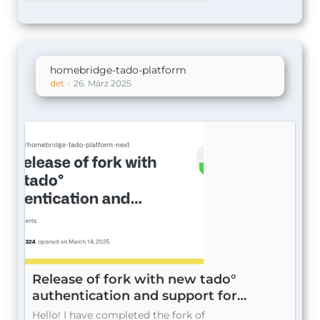
homebridge-tado-platform
det
26. März 2025
Release of fork with new tado°
authentication and support for
Homebridge v2.0 · Issue #1 ·
Hello! I have completed the fork of