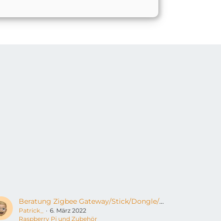
Beratung Zigbee Gateway/Stick/Dongle/Modul in Homekit/Homebridge
Patrick_
6. März 2022
Raspberry Pi und Zubehör