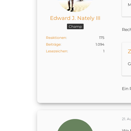
M
Edward J. Nately III
Champ
Rech
Reaktionen
175
Beiträge
1.094
Z
Lesezeichen
1
G
Ein 
21. A
Wo f