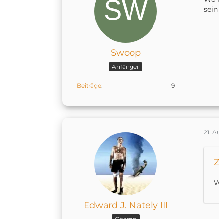
sein
Swoop
Anfänger
Beiträge
9
21. A
Z
W
Edward J. Nately III
Champ