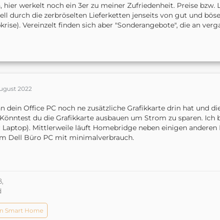
, hier werkelt noch ein 3er zu meiner Zufriedenheit. Preise bzw. L
ll durch die zerbröselten Lieferketten jenseits von gut und bös
krise). Vereinzelt finden sich aber "Sonderangebote", die an ver
August 2022
 dein Office PC noch ne zusätzliche Grafikkarte drin hat und di
 Könntest du die Grafikkarte ausbauen um Strom zu sparen. Ich 
r Laptop). Mittlerweile läuft Homebridge neben einigen anderen
m Dell Büro PC mit minimalverbrauch.
,
d
n Smart Home