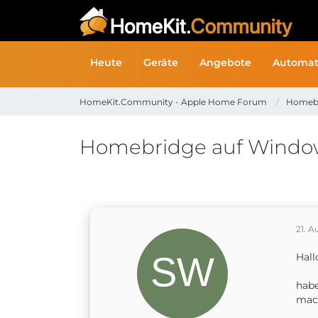
Heute
Geräte
Angebote
Automat
HomeKit.Community - Apple Home Forum
Homeb
Homebridge auf Windo
21. A
Hall
habe
mach