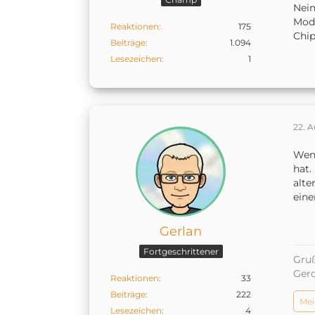
Nein
Mode
Reaktionen
175
Chip
Beiträge
1.094
Lesezeichen
1
22. 
Wenn
hat.
alte
eine
Gerlan
Fortgeschrittener
Gruß
Ger
Reaktionen
33
Beiträge
222
Mei
Lesezeichen
4