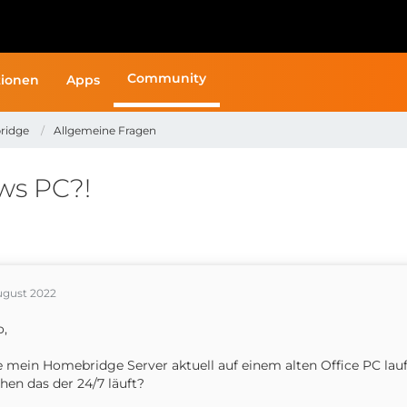
Community
ionen
Apps
ridge
Allgemeine Fragen
ws PC?!
ugust 2022
o,
 mein Homebridge Server aktuell auf einem alten Office PC lau
en das der 24/7 läuft?