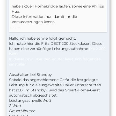
habe aktuell Homebridge laufen, sowie eine Philips
Hue.
Diese Information nur, damit ihr die
Voraussetzungen kennt.
............
Hallo, ich habe es wie folgt gemacht.
Ich nutze hier die Fritz!DECT 200 Steckdosen. Diese
haben eine vernünftige Leistungsaufnahme
(bis 2.300
.
Watt)
In dieser bzw. über den
Router
lässt sich folgendes
einstellen.
Abschalten bei Standby
Sobald das angeschlossene Gerät die festgelegte
Leistung für die ausgewählte Dauer unterschritten
hat (z.B. im Standby), wird das Smart-Home-Gerät
automatisch abgeschaltet.
Leistungsschwelle
Watt
2 Watt
Dauer
Minuten