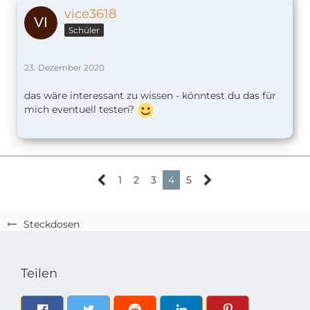
vice3618
Schüler
23. Dezember 2020
das wäre interessant zu wissen - könntest du das für
mich eventuell testen?
1
2
3
4
5
Steckdosen
Teilen