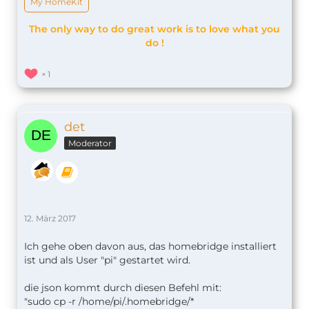
My HomeKit
folgendes einfügen in das Editorfenster:
The only way to do great work is to love what you
Code
do !
1
det
Moderator
# DEBUG=*
mit "CTRL+X" "j" "enter" beenden
Code
12. März 2017
sudo nano /etc/systemd/system/homebridge.s
Ich gehe oben davon aus, das homebridge installiert
ist und als User "pi" gestartet wird.
folgendes einfügen in das Editorfenster:
die json kommt durch diesen Befehl mit:
Code
"sudo cp -r /home/pi/.homebridge/*