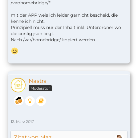
/var/homebridge/"
mit der APP weis ich leider garnicht bescheid, die
kenne ich nicht.
Prinzipiell muss nur der Inhalt inkl. Unterordner wo
die config.json liegt.
Nach /var/homebridge/ kopiert werden.
Alles anzeigen
mit "CTRL+X" "j" "enter" beenden
folgende Zeilen jeweils mit Enter bestätigen
Nastra
(Zeile für Zeile einzeln abarbeiten)
Moderator
WantedBy=multi-user.target
Code
12. März 2017
Zitat von Maz