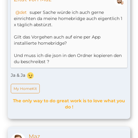
sudo systemctl enable homebridge
det
super Sache würde ich auch gerne
jetzt kann man mit:
einrichten da meine homebridge auch eigentlich 1
" starten
"sudo systemctl start homebridge
x täglich abstürzt.
beenden
"sudo systemctl stop homebridge"
"
" neustarten
sudo systemctl restart homebridge
Gilt das Vorgehen auch auf eine per App
"
" den altuellen
sudo systemctl sttus homebridge
installierte homebridge?
status ansehen
"sudo journalctl -f -u homebridge" das live LOG
Und muss ich die json in den Ordner kopieren den
beobachten
du beschreibst ?
WICHTIG!!
Ja & Ja
"sudo nano /var/homebridge.json"
ist ab jetzt die aktuelle Konfigurations Datei, da
müssen alle Eintragungen für die Plugins gemacht
My HomeKit
werden.
The only way to do great work is to love what you
do !
hoffe das Hilft
Maz