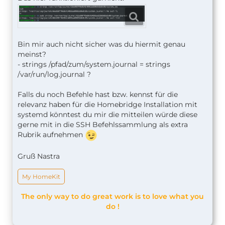
oder
Code
strings /pfad/zum/system.journal | grep -i
SUCHBEGRIFF
Bin mir auch nicht sicher was du hiermit genau
meinst?
- strings /pfad/zum/system.journal = strings
angezeigt bzw. durchsucht werden werden.
/var/run/log.journal ?
Falls du noch Befehle hast bzw. kennst für die
relevanz haben für die Homebridge Installation mit
systemd könntest du mir die mitteilen würde diese
gerne mit in die SSH Befehlssammlung als extra
Rubrik aufnehmen
Gruß Nastra
My HomeKit
The only way to do great work is to love what you
do !