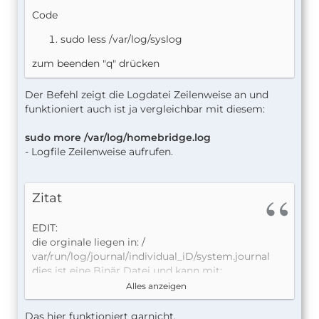
Code
sudo less /var/log/syslog
zum beenden "q" drücken
Der Befehl zeigt die Logdatei Zeilenweise an und
funktioniert auch ist ja vergleichbar mit diesem:
sudo more /var/log/homebridge.log
- Logfile Zeilenweise aufrufen.
Zitat
EDIT:
die orginale liegen in: /
var/run/log/journal/individual_iD/system.journal
dies ist eine Binär Datei und kann mit:
strings
Alles anzeigen
/var/run/log/journal/66ed98ff0e86414096aa89869
d8e8c09/system.journal
Das hier funktioniert garnicht.