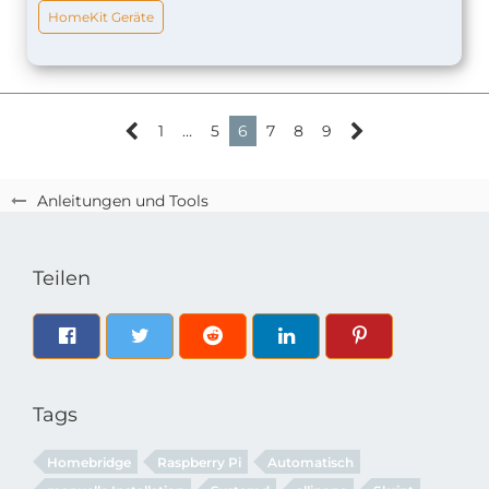
HomeKit Geräte
1
…
5
6
7
8
9
Anleitungen und Tools
Teilen
Tags
Homebridge
Raspberry Pi
Automatisch