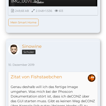
IMG_0071.JPG
249,65 kB
2.048×1.536
613
Mein Smart Home
Sinowine
Schüler
10. Dezember 2019
Zitat von Fishstaebchen
Genau deshalb will ich das fertige Image
umgehen. Was mich bei der Phoscon
Dokumentation stört ist, dass ich deCONZ über
das GUI starten muss. Gibt es keinen Weg deCONZ
über Konsole (Ich nutze übrigens Hoobs v3) zu