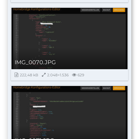
IMG_0070.JPG
222,48 kB
2.048×1.536
629