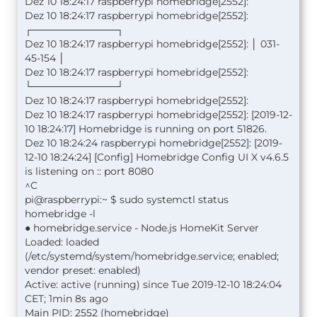
Dez 10 18:24:17 raspberrypi homebridge[2552]:
Dez 10 18:24:17 raspberrypi homebridge[2552]:
┌────────────┐
Dez 10 18:24:17 raspberrypi homebridge[2552]: │ 031-
45-154 │
Dez 10 18:24:17 raspberrypi homebridge[2552]:
└────────────┘
Dez 10 18:24:17 raspberrypi homebridge[2552]:
Dez 10 18:24:17 raspberrypi homebridge[2552]: [2019-12-
10 18:24:17] Homebridge is running on port 51826.
Dez 10 18:24:24 raspberrypi homebridge[2552]: [2019-
12-10 18:24:24] [Config] Homebridge Config UI X v4.6.5
is listening on :: port 8080
^C
pi@raspberrypi:~ $ sudo systemctl status
homebridge -l
● homebridge.service - Node.js HomeKit Server
Loaded: loaded
(/etc/systemd/system/homebridge.service; enabled;
vendor preset: enabled)
Active: active (running) since Tue 2019-12-10 18:24:04
CET; 1min 8s ago
Main PID: 2552 (homebridge)