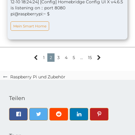
12-10 18:24:24] [Config] Homebridge Config UI X v4.6.5
is listening on :: port 8080
pi@raspberrypi:~ $
Mein Smart Home
1
2
3
4
5
…
15
Raspberry Pi und Zubehör
Teilen