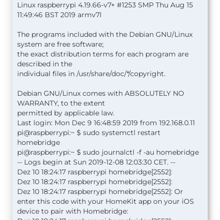
Linux raspberrypi 4.19.66-v7+ #1253 SMP Thu Aug 15
11:49:46 BST 2019 armv7l
The programs included with the Debian GNU/Linux
system are free software;
the exact distribution terms for each program are
described in the
individual files in /usr/share/doc/*/copyright.
Debian GNU/Linux comes with ABSOLUTELY NO
WARRANTY, to the extent
permitted by applicable law.
Last login: Mon Dec 9 16:48:59 2019 from 192.168.0.11
pi@raspberrypi:~ $ sudo systemctl restart
homebridge
pi@raspberrypi:~ $ sudo journalctl -f -au homebridge
-- Logs begin at Sun 2019-12-08 12:03:30 CET. --
Dez 10 18:24:17 raspberrypi homebridge[2552]:
Dez 10 18:24:17 raspberrypi homebridge[2552]:
Dez 10 18:24:17 raspberrypi homebridge[2552]: Or
enter this code with your HomeKit app on your iOS
device to pair with Homebridge: