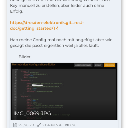
Key manuell zu erstellen, aber leider auch ohne
Erfolg.
https://dresden-elektronik.git…rest-
doc/getting_started/
Hab meine Config mal noch mit angefügt aber wie
gesagt die passt eigentlich weil ja alles läuft.
Bilder
IMG_0069.JPG
291,78 kB
2.048×1.536
676