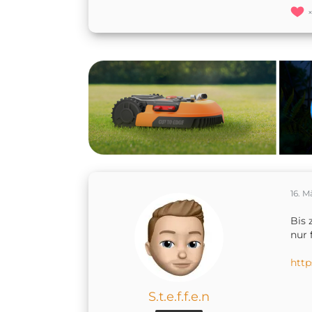
16. M
Bis 
nur 
http
S.t.e.f.f.e.n