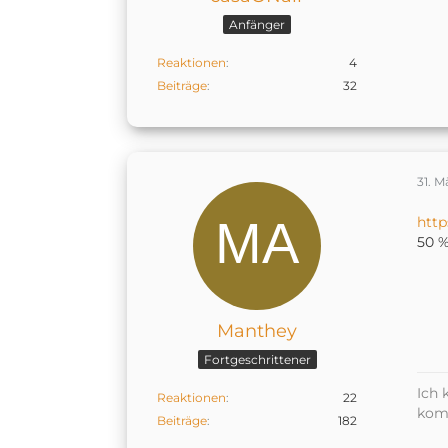
Anfänger
Reaktionen
4
Beiträge
32
31. M
htt
50 %
Manthey
Fortgeschrittener
Ich 
Reaktionen
22
kom
Beiträge
182