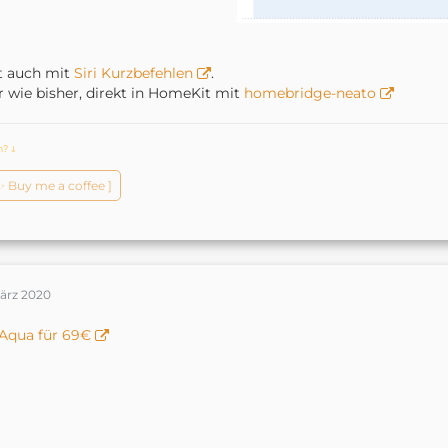
t auch mit
Siri Kurzbefehlen
.
 wie bisher, direkt in HomeKit mit
homebridge-neato
ch?
ↆ
️✨ Buy me a coffee ]
März 2020
Aqua für 69€