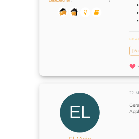
Lesezeichen
7
Hilfrei
[ ☕
22. 
Gera
App
El_Viejo