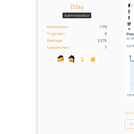
DJay
Administrator
Reaktionen
1.179
Trophäen
9
Beiträge
3.575
Lesezeichen
7
Hilfrei
[ ☕