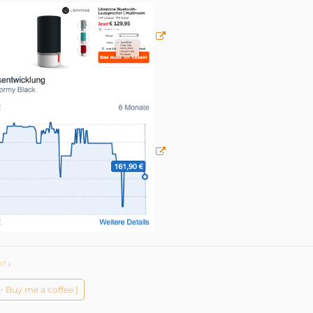
ch?
ↆ
️✨ Buy me a coffee ]