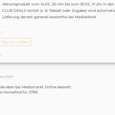
Aktionsprodukt vom 14.03., 20 Uhr bis zum 30.03., 9 Uhr in de
CLUB DEALS-Vorteil (z. B. Rabatt oder Zugabe) wird automat
Lieferung derzeit generell kostenfrei bei MediaMarkt
ch?
ↆ
️✨ Buy me a coffee ]
1
März 2020
de eben bei Mediamarkt Online bestellt:
le HomePod für 279€