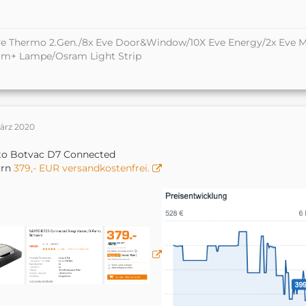
e Thermo 2.Gen./8x Eve Door&Window/10X Eve Energy/2x Eve M
am+ Lampe/Osram Light Strip
März 2020
to Botvac D7 Connected
urn
379,- EUR versandkostenfrei.