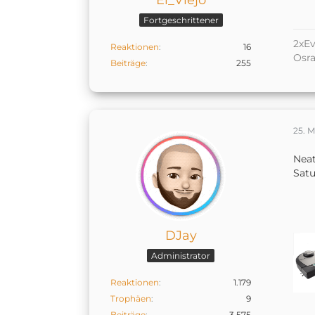
Fortgeschrittener
2xEv
Reaktionen
16
Osr
Beiträge
255
25. 
Nea
Sat
DJay
Administrator
Reaktionen
1.179
Trophäen
9
Beiträge
3.575