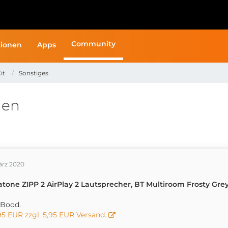
Community
ionen
Apps
it
Sonstiges
hen
ärz 2020
atone ZIPP 2 AirPlay 2 Lautsprecher, BT Multiroom Frosty Gre
iBood.
95 EUR zzgl. 5,95 EUR Versand.