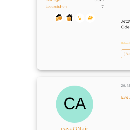
Lesezeichen
7
Jetz
Oder
Hilfrei
[ ☕
26. 
Eve 
casaONair