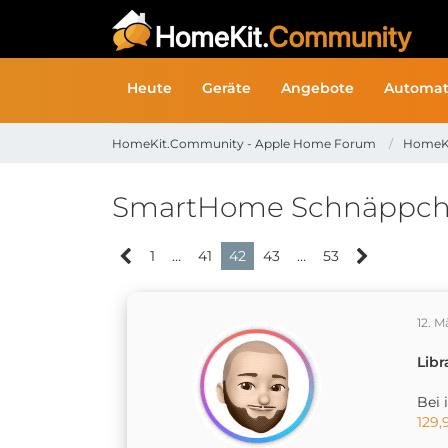
Heute
Geräte
Angebote
Automat
HomeKit.Community - Apple Home Forum
HomeK
SmartHome Schnäppc
1
…
41
42
43
…
53
12. M
Libr
Bei 
129,