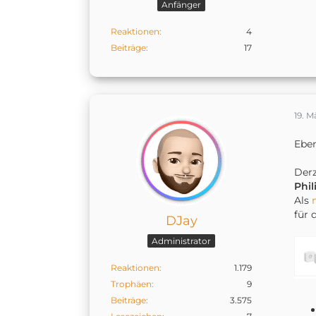
Anfänger
Reaktionen
4
Beiträge
17
19. M
Eben
Derze
Phil
Als
für 
DJay
Administrator
Reaktionen
1.179
Trophäen
9
Beiträge
3.575