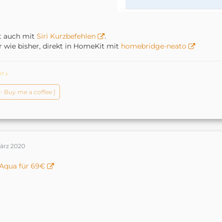
t auch mit
Siri Kurzbefehlen
.
 wie bisher, direkt in HomeKit mit
homebridge-neato
ch?
ↆ
️✨ Buy me a coffee ]
März 2020
Aqua für 69€