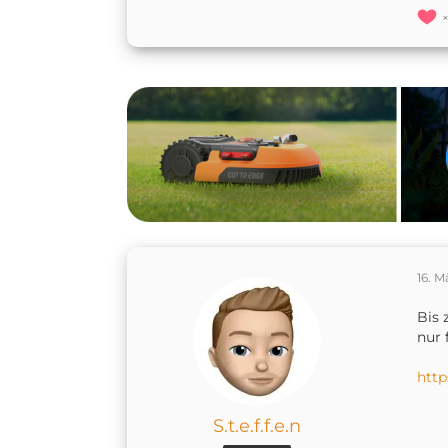
16. M
Bis 
nur 
http
S.t.e.f.f.e.n