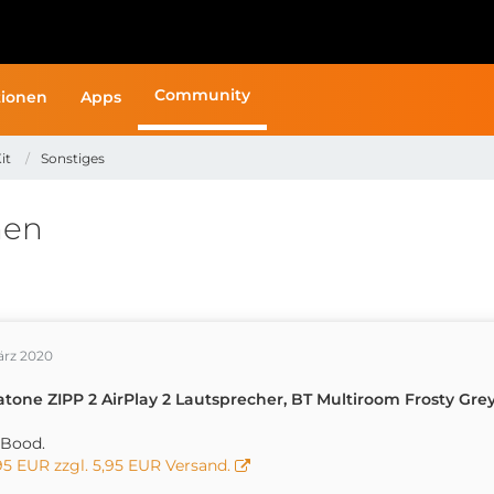
Community
ionen
Apps
it
Sonstiges
hen
ärz 2020
atone ZIPP 2 AirPlay 2 Lautsprecher, BT Multiroom Frosty Gre
iBood.
95 EUR zzgl. 5,95 EUR Versand.