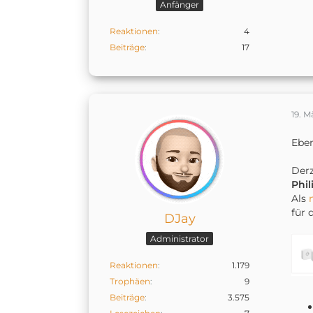
Anfänger
Reaktionen
4
Beiträge
17
19. M
Eben
Derze
Phil
Als
für 
DJay
Administrator
Reaktionen
1.179
Trophäen
9
Beiträge
3.575