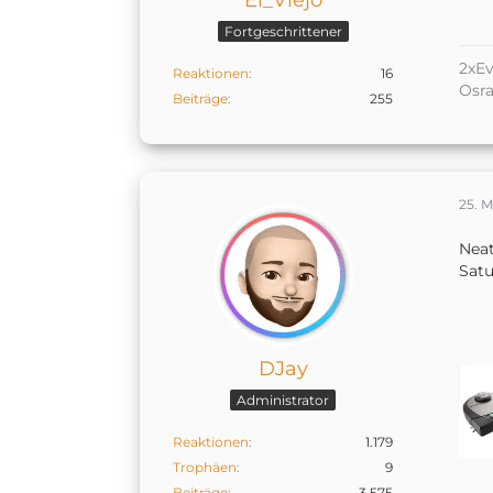
Fortgeschrittener
2xEv
Reaktionen
16
Osr
Beiträge
255
25. 
Nea
Sat
DJay
Administrator
Reaktionen
1.179
Trophäen
9
Beiträge
3.575