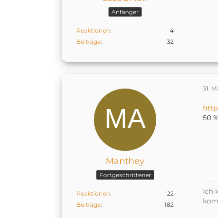
Anfänger
Reaktionen
4
Beiträge
32
31. M
htt
50 %
Manthey
Fortgeschrittener
Ich 
Reaktionen
22
kom
Beiträge
182