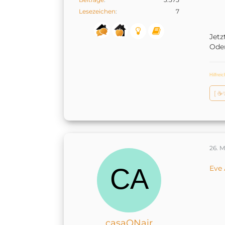
Lesezeichen
7
Jetz
Oder
Hilfrei
[ ☕
26. 
Eve 
casaONair