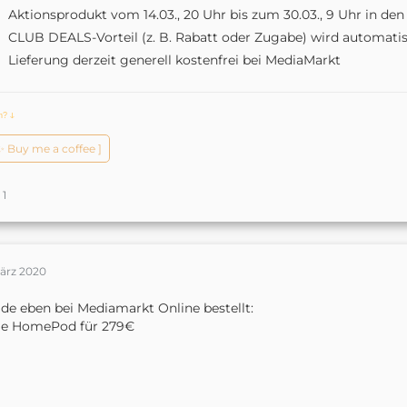
Aktionsprodukt vom 14.03., 20 Uhr bis zum 30.03., 9 Uhr in de
CLUB DEALS-Vorteil (z. B. Rabatt oder Zugabe) wird automat
Lieferung derzeit generell kostenfrei bei MediaMarkt
ch?
ↆ
️✨ Buy me a coffee ]
1
März 2020
de eben bei Mediamarkt Online bestellt:
le HomePod für 279€