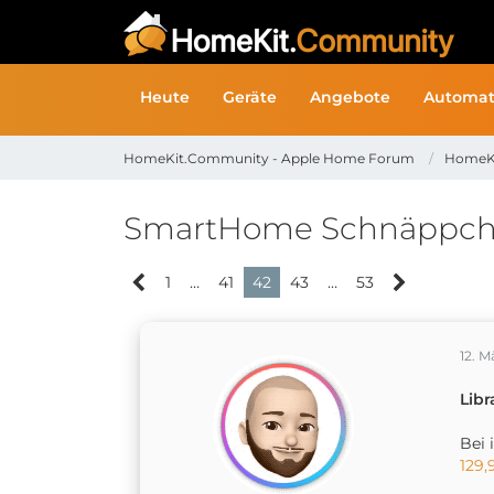
Heute
Geräte
Angebote
Automat
HomeKit.Community - Apple Home Forum
HomeK
SmartHome Schnäppc
1
…
41
42
43
…
53
12. M
Libr
Bei 
129,