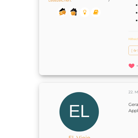
Lesezeichen
7
Hilfrei
[ ☕
22. 
Gera
App
El_Viejo