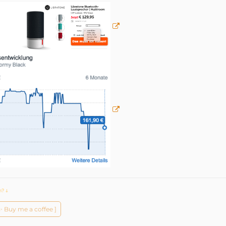
ch?
ↆ
️✨ Buy me a coffee ]