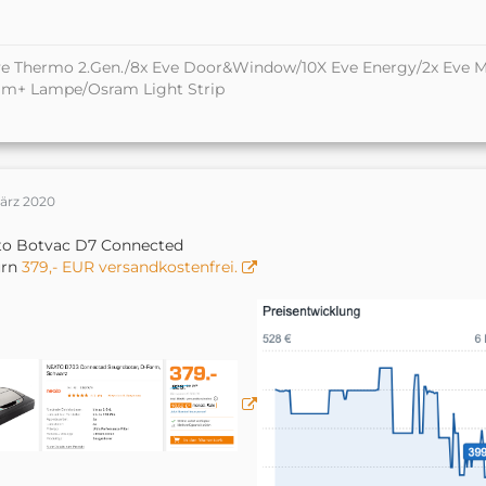
e Thermo 2.Gen./8x Eve Door&Window/10X Eve Energy/2x Eve M
am+ Lampe/Osram Light Strip
März 2020
to Botvac D7 Connected
urn
379,- EUR versandkostenfrei.