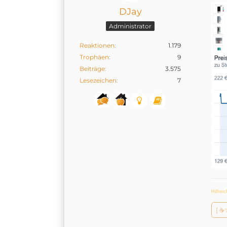
DJay
Administrator
Reaktionen
1.179
Trophäen
9
Beiträge
3.575
Lesezeichen
7
Hilfrei
[ ☕