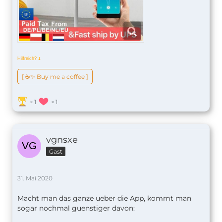
Hilfreich?
ↆ
[ ☕️✨ Buy me a coffee ]
1
1
vgnsxe
Gast
31. Mai 2020
Macht man das ganze ueber die App, kommt man
sogar nochmal guenstiger davon: