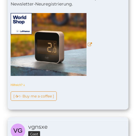
Newsletter-Neuregistrierung.
Hilfreich?
ↆ
[ ☕️✨ Buy me a coffee ]
vgnsxe
Gast