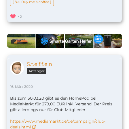
[ ☕️✨ Buy me a coffee ]
2
S.t.e.f.f.e.n
Anfänger
16. März 2020
Bis zum 30.03.20 gibt es den HomePod bei
MediaMarkt für 279,00 EUR inkl. Versand. Der Preis
gilt allerdings nur für Club-Mitglieder.
https://www.mediamarkt.de/de/campaign/club-
deals.html