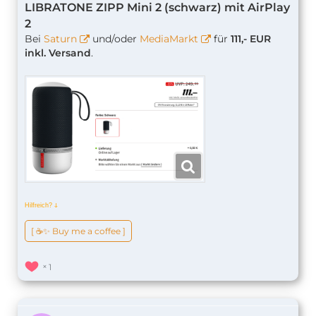
LIBRATONE ZIPP Mini 2 (schwarz) mit AirPlay
2
Bei
Saturn
und/oder
MediaMarkt
für
111,- EUR
inkl. Versand
.
Hilfreich?
ↆ
[ ☕️✨ Buy me a coffee ]
1