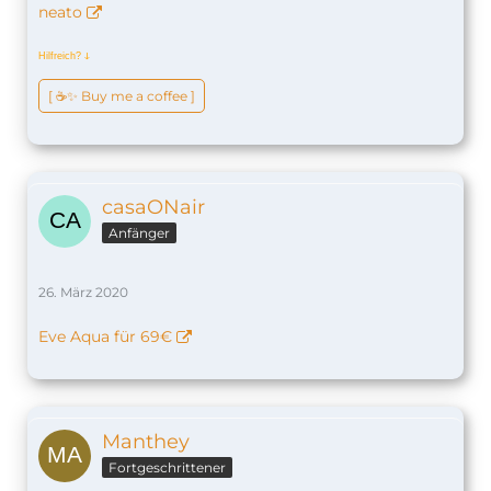
neato
Hilfreich?
ↆ
[ ☕️✨ Buy me a coffee ]
casaONair
Anfänger
26. März 2020
Eve Aqua für 69€
Manthey
Fortgeschrittener