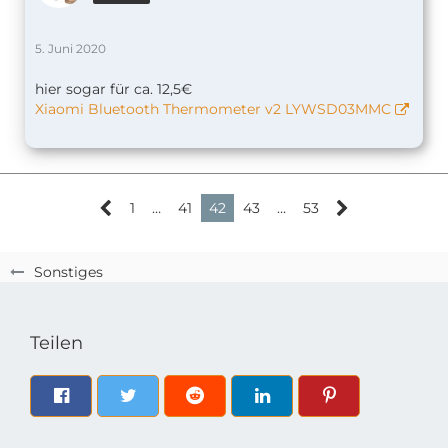
5. Juni 2020
hier sogar für ca. 12,5€
Xiaomi Bluetooth Thermometer v2 LYWSD03MMC
1
…
41
42
43
…
53
Sonstiges
Teilen