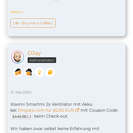
Hilfreich?
ↆ
[ ☕️✨ Buy me a coffee ]
DJay
Administrator
31. Mai 2020
Xiaomi Smartmi 2s Ventilator mit Akku
bei
DHgate.com für 82,95 EUR
mit Coupon Code:
beim Check-out.
8A469B13
Wir haben zwar selbst keine Erfahrung mit