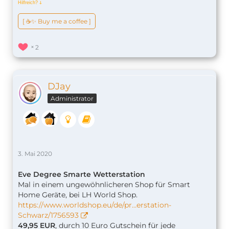
Hilfreich?
ↆ
[ ☕️✨ Buy me a coffee ]
2
DJay
Administrator
3. Mai 2020
Eve Degree Smarte Wetterstation
Mal in einem ungewöhnlicheren Shop für Smart
Home Geräte, bei LH World Shop.
https://www.worldshop.eu/de/pr…erstation-
Schwarz/1756593
49,95 EUR
, durch 10 Euro Gutschein für jede