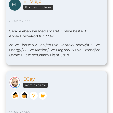
El_Viejo
Fortgeschrittener
22. März 2020
Gerade eben bei Mediamarkt Online bestellt:
Apple HomePod für 279€
2xEve Thermo 2.Gen./8x Eve Door&Window/10X Eve
Energy/2x Eve Motion/Eve Degree/2x Eve Extend/2x
Osram+ Lampe/Osram Light Strip
DJay
Administrator
25. März 2020