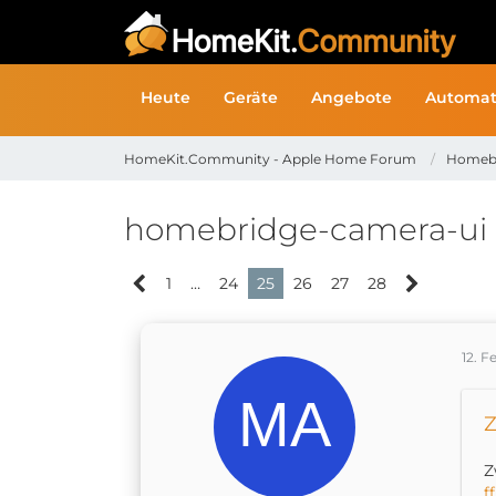
Heute
Geräte
Angebote
Automat
HomeKit.Community - Apple Home Forum
Homeb
homebridge-camera-ui
1
…
24
25
26
27
28
12. F
Z
Z
f