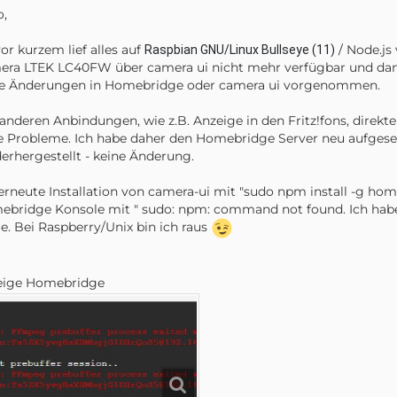
o,
vor kurzem lief alles auf
/
Node.js 
Raspbian GNU/Linux Bullseye (11)
ra LTEK LC40FW über camera ui nicht mehr verfügbar und dam
ne Änderungen in Homebridge oder camera ui vorgenommen.
 anderen Anbindungen, wie z.B. Anzeige in den Fritz!fons, direkte
 Probleme. Ich habe daher den Homebridge Server neu aufgeset
erhergestellt - keine Änderung.
erneute Installation von camera-ui mit "sudo npm install -g hom
bridge Konsole mit " sudo: npm: command not found. Ich habe 
e. Bei Raspberry/Unix bin ich raus
eige Homebridge