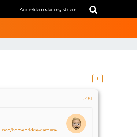
Anmelden oder registrieren
#481
/Sunoo/homebridge-camera-