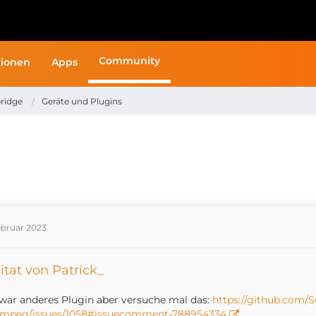
Community
ionen
Apps
ridge
Geräte und Plugins
ebruar 2023
itat von Patrick_
war anderes Plugin aber versuche mal das:
https://github.com
fmpeg/issues/1058#issuecomment-788954334