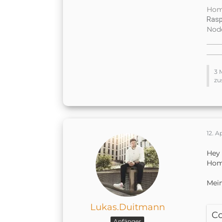
Home
Rasp
Node
3 
zu
12. A
Hey 
Home
Mein
Lukas.Duitmann
C
Anfänger