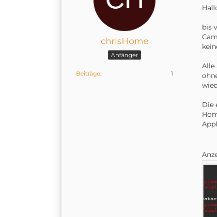
Hall
bis 
Came
chrisHome
kei
Anfänger
Alle
Beiträge
1
ohne
wied
Die 
Home
Appl
Anz