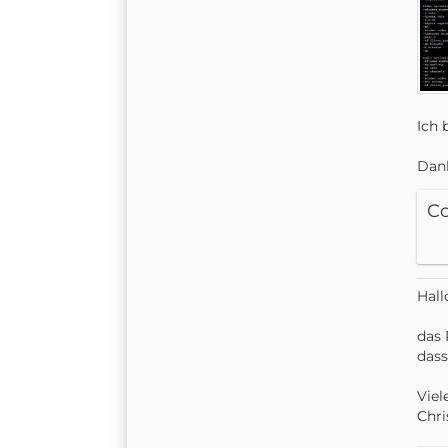
Ich 
Dank
C
Hall
das 
dass
Viel
Chri