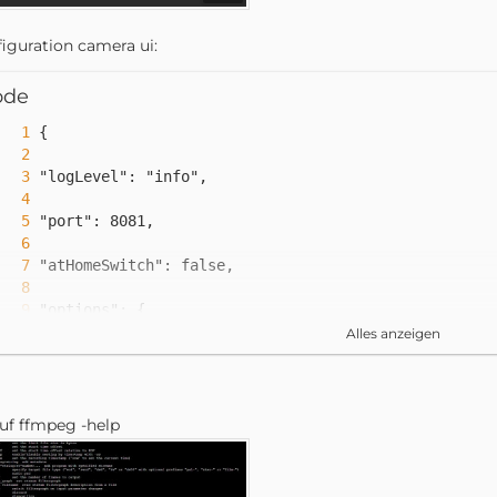
iguration camera ui:
ode
Alles anzeigen
"videoProcessor": "/var/lib/homebridge/node_modules
uf ffmpeg -help