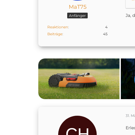
MaT75
Ja, 
Anfänger
Reaktionen
4
Beiträge
45
31. M
Erle