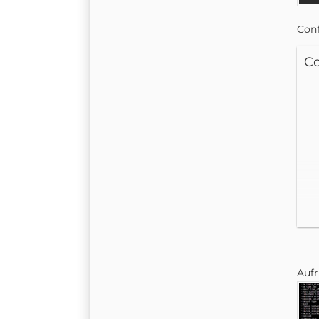
Conf
C
Aufr