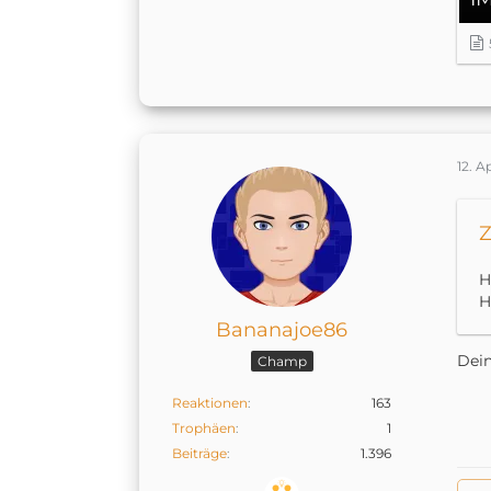
12. A
Z
H
H
Bananajoe86
Dein
Champ
Reaktionen
163
Trophäen
1
Beiträge
1.396