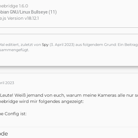
bridge 1.6.0
bian GNU/Linux Bullseye (11)
.js Version v18.12.1
Mal editiert, zuletzt von
Spy
(
3. April 2023
) aus folgendem Grund: Ein Beitra
sammengefügt.
pril 2023
Leute! Weiß jemand von euch, warum meine Kameras alle nur s
bridge wird mir folgendes angezeigt:
e Config ist:
ode