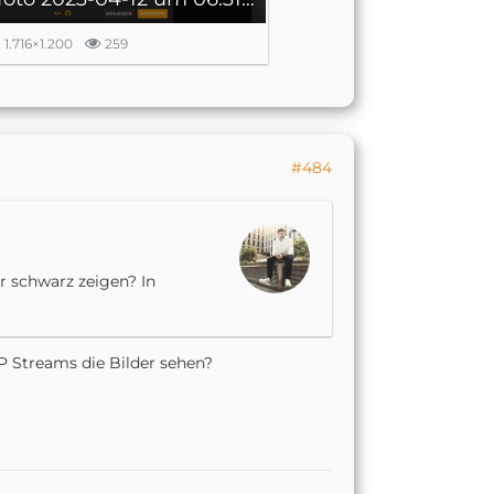
8.201.14
1.716×1.200
259
#484
 schwarz zeigen? In
c4HrZzTeDvs@192.168.178.158
P Streams die Bilder sehen?
1:
Dc4HrZzTeDvs@192.168.178.158
/live