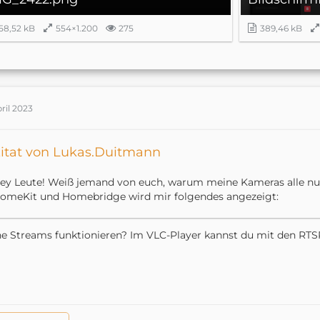
"stillImageSource": "-i rtsp://user:
password@192.16
58,52 kB
554×1.200
275
389,46 kB
pril 2023
itat von Lukas.Duitmann
ey Leute! Weiß jemand von euch, warum meine Kameras alle nur
omeKit und Homebridge wird mir folgendes angezeigt:
                "source": "-i rtsp://Ow985ckeNbr1:
D
e Streams funktionieren? Im VLC-Player kannst du mit den RTS
                "subSource": "-i rtsp://Ow985ckeNbr