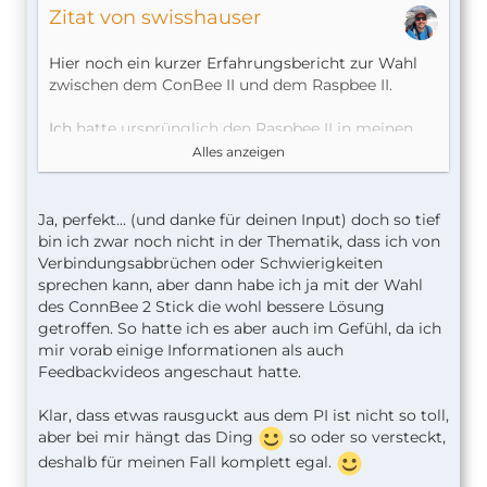
Zitat von swisshauser
Hier noch ein kurzer Erfahrungsbericht zur Wahl
zwischen dem ConBee II und dem Raspbee II.
Ich hatte ursprünglich den Raspbee II in meinen
Raspberry Pi montiert und beim Einrichten auch
Alles anzeigen
keine Probleme mit der Reichweite in meinem
Haus gehabt. Der weiteste entfernte Sensor ist ein
Mulitisensor von Aqara, der mir im Estrich
Ja, perfekt... (und danke für deinen Input) doch so tief
(Dachboden) die Temperatur und Luftfeuchtigkeit
bin ich zwar noch nicht in der Thematik, dass ich von
misst.
Verbindungsabbrüchen oder Schwierigkeiten
sprechen kann, aber dann habe ich ja mit der Wahl
Mein Raspi ist im Wohnzimmer im Parterre und
des ConnBee 2 Stick die wohl bessere Lösung
der Sensor, wie gesagt, im Estrich (dazwischen ist
getroffen. So hatte ich es aber auch im Gefühl, da ich
noch das Obergeschoss). Es ist ein älteres Haus
mir vorab einige Informationen als auch
ohne Betonböden und die Verbindung hat zu
Feedbackvideos angeschaut hatte.
Beginn soweit gut geklappt. Nach einigen Tagen
ist dann auch mein Alu-Gehäuse für den Raspi
Klar, dass etwas rausguckt aus dem PI ist nicht so toll,
gekommen. Zack, Gehäuse montiert und Freude
aber bei mir hängt das Ding
so oder so versteckt,
gehabt.
deshalb für meinen Fall komplett egal.