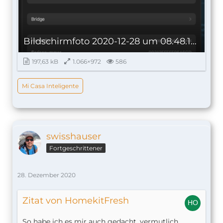
Bildschirmfoto 2020-12-28 um 08.48.19.png
197,63 kB
1.066×972
586
Mi Casa Inteligente
swisshauser
Fortgeschrittener
28. Dezember 2020
Zitat von HomekitFresh
So habe ich es mir auch gedacht, vermutlich