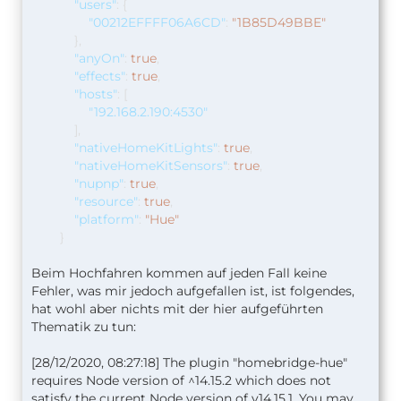
Zurück ins Homebridge-Interface: Neustart
"users"
:
{
"00212EFFFF06A6CD"
:
"1B85D49BBE"
Im Log siehst du dann einen Abschnitt mit Users.
},
"anyOn"
:
true
,
Den kopierst du dann einfach in die Config.json.
"effects"
:
true
,
Sieht so aus:
"hosts"
:
[
"192.168.2.190:4530"
],
"users"
:
{
"nativeHomeKitLights"
:
true
,
"00212E63hN89FFFF0673FB"
:
"nativeHomeKitSensors"
:
true
,
"909924H809DC"
"nupnp"
:
true
,
},
"resource"
:
true
,
"platform"
:
"Hue"
Achte auf die Klammern und Kommata. Speichern
}
nicht vergessen. Neustart Homebridge.
Beim Hochfahren kommen auf jeden Fall keine
Dann solltest du deine Teile in Homekit sehen
Fehler, was mir jedoch aufgefallen ist, ist folgendes,
können.
hat wohl aber nichts mit der hier aufgeführten
Thematik zu tun:
[28/12/2020, 08:27:18] The plugin "homebridge-hue"
requires Node version of ^14.15.2 which does not
satisfy the current Node version of v14.15.1. You may