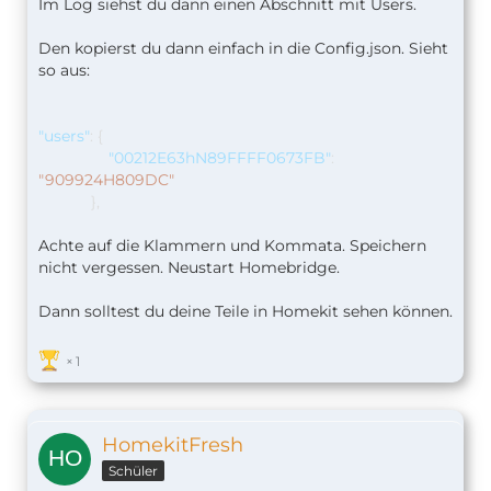
Im Log siehst du dann einen Abschnitt mit Users.
Den kopierst du dann einfach in die Config.json. Sieht
so aus:
"users"
:
{
"00212E63hN89FFFF0673FB"
:
"909924H809DC"
},
Achte auf die Klammern und Kommata. Speichern
nicht vergessen. Neustart Homebridge.
Dann solltest du deine Teile in Homekit sehen können.
1
HomekitFresh
Schüler