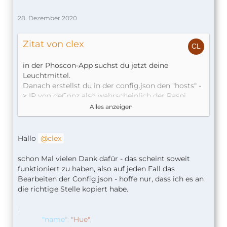
28. Dezember 2020
Zitat von clex
in der Phoscon-App suchst du jetzt deine
Leuchtmittel.
Danach erstellst du in der config.json den "hosts" -
> IP von deConz also wahrscheinlich der Raspi
selbst.
Alles anzeigen
du gehst im Homebridge-Interface auf Plugins
und dann im Feld homebridge-hue auf
Hallo
clex
Einstellungen
schon Mal vielen Dank dafür - das scheint soweit
Da gibts du die ip-Adresse:Port von deConz ein. ->
funktioniert zu haben, also auf jeden Fall das
Speichern
Bearbeiten der Config.json - hoffe nur, dass ich es an
die richtige Stelle kopiert habe.
Dann offnest du Phoscon, gehst auf Gateway ->
erweitert und klickst auf App verbinden.
{
"name"
:
"Hue"
,