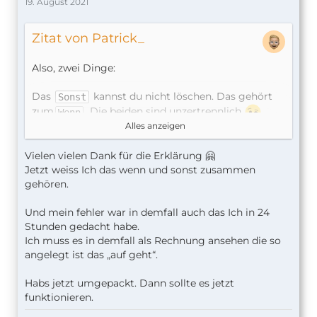
19. August 2021
Zitat von Patrick_
Also, zwei Dinge:
Das
kannst du nicht löschen. Das gehört
Sonst
zum
. Die beiden sind unzertrennlich
.
Wenn
Alles anzeigen
Der Wenn-Befehl bzw. die Aktion besteht immer
aus einem
und einem
. Du musst es
Wenn
sonst
Vielen vielen Dank für die Erklärung 🤗
also zum anderen
nach unten packen bzw.
Sonst
Jetzt weiss Ich das wenn und sonst zusammen
eben nach den ganzen Aktionen, die ausgeführt
gehören.
werden sollen, wenn die Bedingung im
Wenn
erfüllt ist.
Und mein fehler war in demfall auch das Ich in 24
Stunden gedacht habe.
Das andere:
Ich muss es in demfall als Rechnung ansehen die so
angelegt ist das „auf geht“.
Die "Gute Nacht"-Automation ist so angelegt, dass
zwischen 5 bis 21 Uhr
nichts
passiert, weil man
Habs jetzt umgepackt. Dann sollte es jetzt
davon ausgeht, dass du erst nach 21 Uhr aber vor 5
funktionieren.
Uhr ins Bett gehst. Es soll daher erst nach 21 Uhr
etwas passieren. Daher steht alles unter
.
Sonst