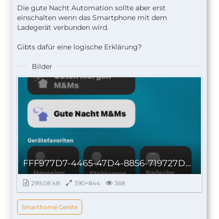
Die gute Nacht Automation sollte aber erst
einschalten wenn das Smartphone mit dem
Ladegerät verbunden wird.
Gibts dafür eine logische Erklärung?
Bilder
FFF977D7-4465-47D4-8856-719727D6FC27_autoscaled.png
299,08 kB
390×844
368
Smarthome Geräte