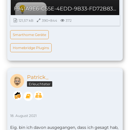
F941A9E6-C55E-4EDD-9B33-FD72B83570AF_autoscaled.png
121,57 kB
390×844
372
Smarthome Geräte
Homebridge Plugins
Patrick_
Erleuchteter
18. August 2021
Eig. bin ich davon ausgegangen, dass ich gesagt hab,