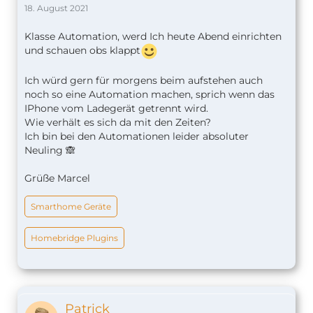
gesagt, sobald dieses verbunden wird. Dabei spielt
18. August 2021
es übrigens keine Rolle, ob das iPhone
kabelgebunden oder kabellos geladen wird.
Klasse Automation, werd Ich heute Abend einrichten
und schauen obs klappt
Nun fügen wir “Datum” als Aktion hinzu, um die
Ich würd gern für morgens beim aufstehen auch
aktuelle Uhrzeit zu überprüfen.
noch so eine Automation machen, sprich wenn das
IPhone vom Ladegerät getrennt wird.
Damit wir die Uhrzeit in der “Wenn”-Abfrage
Wie verhält es sich da mit den Zeiten?
nutzen können, müssen wir das Datum zunächst in
Ich bin bei den Automationen leider absoluter
eine Zahl umwandeln. Dazu fügen wir als Aktion
Neuling 🙈
“Zahl” hinzu und wählen das Datum als Variable
aus.
Grüße Marcel
Dann wird allerdings das komplette Datum
verwendet. Da wir nur die Uhrzeit nutzen möchten,
Smarthome Geräte
gehen wir in der Aktion “Zahl” auf “Datum”, öffnen
unten “Datumsformat”, wählen “Eigene” aus und
Homebridge Plugins
tragen “HH” für die Stunden ein.
Mit der Aktion “Wenn” können wir dann prüfen, ob
die Zahl zwischen 5 und 21 liegt.
Patrick_