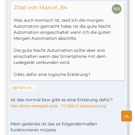
(Weil die Bedingung, die du im Wenn-Befehl prüfst
Zitat von Marcel_84
nicht erfüllt sein soll).
Was auch komisch ist, seid Ich die morgen
Die "Guten Morgen"-Automation muss so
Automation gemacht habe, ist die gute Nacht
angelegt werden, dass zwischen 5 und 8 Uhr
Automation eingeschaltet wenn Ich die guten
etwas
passiert, weil man davon ausgeht, dass du
Morgen Automation abschlte.
in der Zeit irgendwann aufstehst und dein iPhone
vom Ladekabel abstöpselst. Es soll also daher
Die gute Nacht Automation sollte aber erst
etwas zwischen 5 und 8 Uhr passieren. Daher steht
einschalten wenn das Smartphone mit dem
alles unter
(Weil die Bedingung, die du im
Wenn
Ladegerät verbunden wird.
Wenn-Befehl prüfst erfüllt sein soll).
Gibts dafür eine logische Erklärung?
Zwischen 8 bis 5 geht nicht.
Du wandelst im
Schritt davor das Datum in eine Zahl um und
Patrick_
formatierst sie in ein eigenes Format "HH", also
eine zweistellige "Stunden"-Zahl. Im nächsten
Ist das normal bzw gibt es eine Erklärung dafür?
Schritt, bei dem Wenn-Befehl rechnest du mit
https://forum.smartapfel.de/at…727d6fc27-autoscaled-png/
dieser Zahl. Sowohl wir in der Schule als auch ein
Computer hat gelernt, dass es zwischen 8 und 5
logischerweise keine Zahl gibt, zwischen 5 und 8
Mein gedanke ist das es folgendermaßen
aber sehr wohl.
funktionieren müsste.
Es ist schlicht eine einfache mathematische