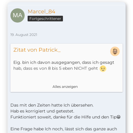
Marcel_84
Fortgeschrittener
19. August 2021
Zitat von Patrick_
Eig. bin ich davon ausgegangen, dass ich gesagt
hab, dass es von 8 bis 5 eben NICHT geht
Das geht nicht. Über Homebridge-Plugins etc.
Alles anzeigen
kann man sowas realisieren.
Mach's doch einfach über den Standort wenn du
Das mit den Zeiten hatte Ich übersehen.
das Zuhause verlässt? Dafür ist das doch da.
Hab es korrigiert und getestet.
Funktioniert soweit, danke für die Hilfe und den Tip😁
Eine Frage habe Ich noch, lässt sich das ganze auch