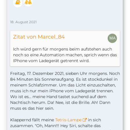
Automation erstellt und aktiviert.
Damit wird unsere “Gute Nacht”-Szene, in der wir
18. August 2021
Lichter ausschalten, die Tür abschließen usw.,
automatisch aktiviert, sobald wir abends ins Bett
Zitat von Marcel_84
gehen und das iPhone auf die Ladestation legen.
Der Beitrag
“Gute Nacht”-Szene automatisch
Ich würd gern für morgens beim aufstehen auch
aktivieren
erschien zuerst auf
SmartApfel.de
.
noch so eine Automation machen, sprich wenn das
IPhone vom Ladegerät getrennt wird.
Freitag, 17. Dezember 2021, sieben Uhr morgens. Noch
84 Minuten bis Sonnenaufgang. Es ist stockdunkel in
meinem Schlafzimmer. Um das Licht einzuschalten,
muss ich nur mein iPhone vom Ladegerät trennen.
Wo ist es... meine Hand tastet suchend auf dem
Nachtisch herum. Da! Nee, ist die Brille. Ah! Dann
muss es das hier sein.
Klappernd fällt meine
Tetris-Lampe
in sich
zusammen. "Oh, Mann!!! Hey Siri, schalte das