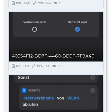
108,34 kB
390×844
351
40354F12-BD7F-4460-BD9F-7F9A4044A475_autoscaled.png
60,06 kB
390×844
391