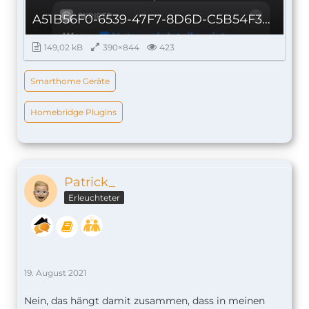
A51B56F0-6539-47F7-8D6D-C5B54F321E1E_autoscaled.png
149,02 kB
390×844
423
Smarthome Geräte
Homebridge Plugins
Patrick_
Erleuchteter
19. August 2021
Nein, das hängt damit zusammen, dass in meinen