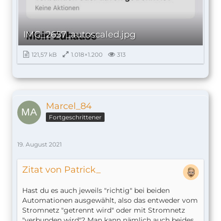
IMG_2657_autoscaled.jpg
121,57 kB
1.018×1.200
313
Marcel_84
Fortgeschrittener
19. August 2021
Zitat von Patrick_
Hast du es auch jeweils "richtig" bei beiden
Automationen ausgewählt, also das entweder vom
Stromnetz "getrennt wird" oder mit Stromnetz
"verbunden wird"? Man kann nämlich auch beides