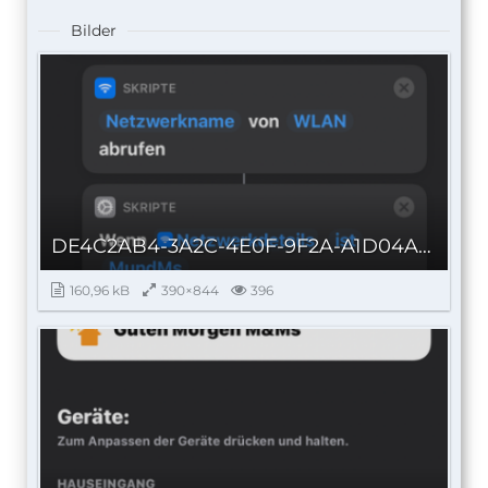
Bilder
DE4C2AB4-3A2C-4E0F-9F2A-A1D04AE95FE1_autoscaled.png
160,96 kB
390×844
396