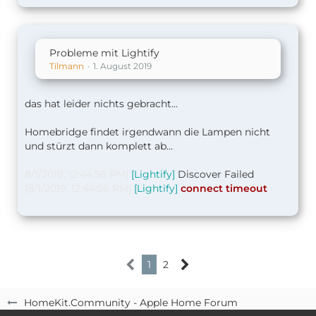
Probleme mit Lightify
Tilmann
1. August 2019
das hat leider nichts gebracht...
Homebridge findet irgendwann die Lampen nicht
und stürzt dann komplett ab...
8/1/2019, 12:44:56 PM]
[Lightify]
Discover Failed
[8/1/2019, 12:44:56 PM]
[Lightify]
connect timeout
1
2
HomeKit.Community - Apple Home Forum