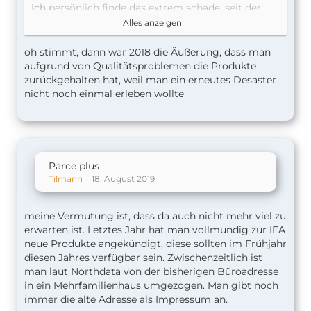
Ich persönlich finde das extrem schade, seit der
FW 3 sind die Parce Steckdosen bei mir zum Teil
Alles anzeigen
zuverlässiger als die von Koogeek.
oh stimmt, dann war 2018 die Äußerung, dass man
lg
aufgrund von Qualitätsproblemen die Produkte
zurückgehalten hat, weil man ein erneutes Desaster
Torben
nicht noch einmal erleben wollte
Parce plus
Tilmann
18. August 2019
meine Vermutung ist, dass da auch nicht mehr viel zu
erwarten ist. Letztes Jahr hat man vollmundig zur IFA
neue Produkte angekündigt, diese sollten im Frühjahr
diesen Jahres verfügbar sein. Zwischenzeitlich ist
man laut Northdata von der bisherigen Büroadresse
in ein Mehrfamilienhaus umgezogen. Man gibt noch
immer die alte Adresse als Impressum an.