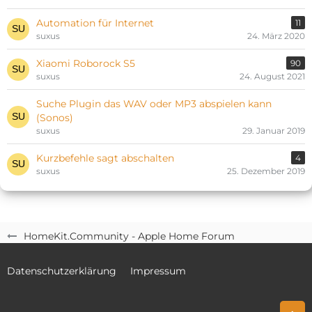
Automation für Internet
11
suxus
24. März 2020
Xiaomi Roborock S5
90
suxus
24. August 2021
Suche Plugin das WAV oder MP3 abspielen kann
(Sonos)
suxus
29. Januar 2019
Kurzbefehle sagt abschalten
4
suxus
25. Dezember 2019
HomeKit.Community - Apple Home Forum
Datenschutzerklärung
Impressum