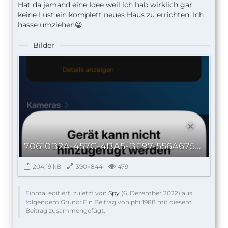
Hat da jemand eine Idee weil ich hab wirklich gar
keine Lust ein komplett neues Haus zu errichten. Ich
hasse umziehen😀
Bilder
70610B2A-457C-4BA5-BE97-556A675335E9_autoscaled.png
204,19 kB
390×844
479
Einmal editiert, zuletzt von
Spy
(
6. Dezember 2022
) aus
folgendem Grund: Ein Beitrag von phil1988 mit diesem
Beitrag zusammengefügt.