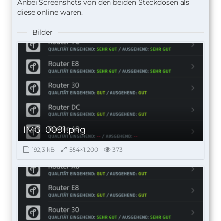
Anbei Screenshots von den beiden Steckdosen als
diese online waren.
Bilder
IMG_0091.png
192,3 kB
554×1.200
373