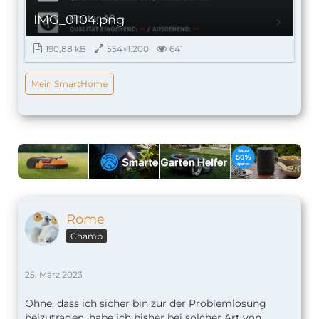
IMG_0104.png
190,88 kB
554×1.200
641
Mein SmartHome
Rome
Champ
25. März 2023
Ohne, dass ich sicher bin zur der Problemlösung
beizutragen, habe ich bisher bei solcher Art von