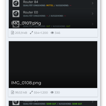
IMG_0107.png
203,9 kB
554×1.200
346
IMG_0108.png
99,53 kB
554×1.200
330