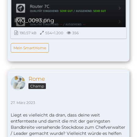
IMG_0093.png
190,57 kB
554×1.200
356
Mein SmartHome
Rome
Champ
27. März 2023
Liegt es vielleicht da dran, dass deine weit
entfernteste und damit die mit der geringsten
Bandbreite versehende Steckdose zum Chefverwalter
/ Leader gemacht wurde? Vielleicht würde es helfen