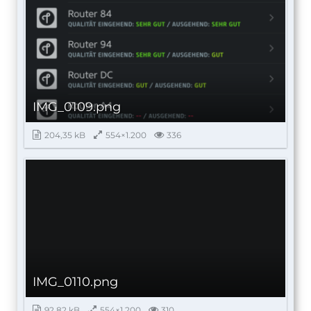
IMG_0109.png
204,35 kB
554×1.200
336
IMG_0110.png
92,82 kB
554×1.200
310