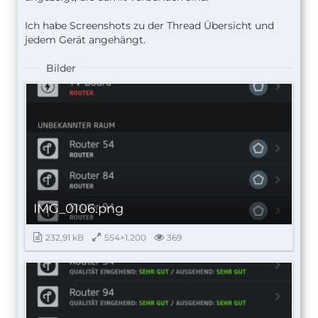
Ich habe Screenshots zu der Thread Übersicht und
jedem Gerät angehängt.
Bilder
IMG_0106.png
232,91 kB
554×1.200
369