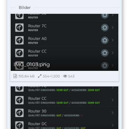
Bilder
IMG_0103.png
193,84 kB
554×1.200
543