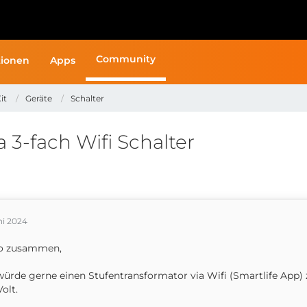
Community
ionen
Apps
it
Geräte
Schalter
 3-fach Wifi Schalter
ni 2024
lo zusammen,
würde gerne einen Stufentransformator via Wifi (Smartlife App) 
Volt.