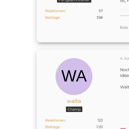
ist,
Reaktionen
57
——
Beiträge
398
Kein 
4. Ju
Noch
Idee
Wal
walta
Champ
Reaktionen
123
Beiträge
1.131