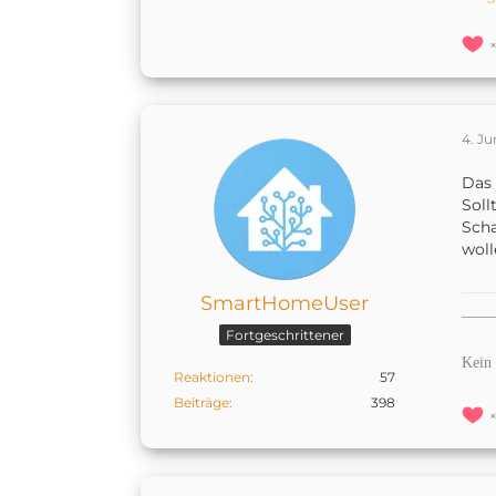
4. Ju
Das
Soll
Scha
woll
SmartHomeUser
——
Fortgeschrittener
Kein 
Reaktionen
57
Beiträge
398