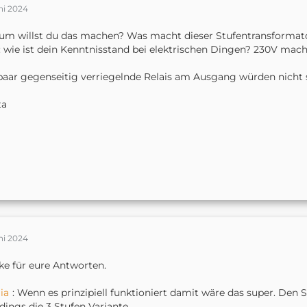
ni 2024
m willst du das machen? Was macht dieser Stufentransformato
 wie ist dein Kenntnisstand bei elektrischen Dingen? 230V macht
paar gegenseitig verriegelnde Relais am Ausgang würden nicht
ta
ni 2024
e für eure Antworten.
ia
: Wenn es prinzipiell funktioniert damit wäre das super. Den S
rdings die 3 Stufen Variante.