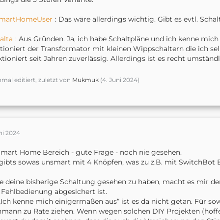
martHomeUser
: Das wäre allerdings wichtig. Gibt es evtl. Schal
alta
: Aus Gründen. Ja, ich habe Schaltpläne und ich kenne mic
tioniert der Transformator mit kleinen Wippschaltern die ich se
tioniert seit Jahren zuverlässig. Allerdings ist es recht umständl
nmal editiert, zuletzt von
Mukmuk
(
4. Juni 2024
)
ni 2024
mart Home Bereich - gute Frage - noch nie gesehen.
 gibts sowas unsmart mit 4 Knöpfen, was zu z.B. mit SwitchBot
 deine bisherige Schaltung gesehen zu haben, macht es mir den
 Fehlbedienung abgesichert ist.
„Ich kenne mich einigermaßen aus“ ist es da nicht getan. Für s
mann zu Rate ziehen. Wenn wegen solchen DIY Projekten (hoffe