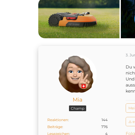
3. Ju
Du w
nich
Und 
auss
kenn
Mia
Mei
Champ
Reaktionen
144
⚠️ 
Beiträge
776
Folg
Lesezeichen
4