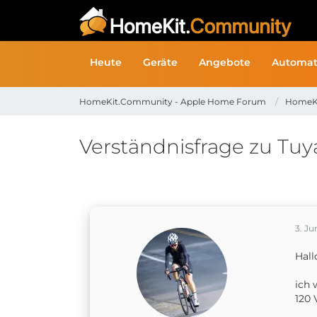
Heute
Geräte
Angebote
Automat
HomeKit.Community - Apple Home Forum
HomeK
Verständnisfrage zu Tuya
3. Ju
Hal
ich 
120 