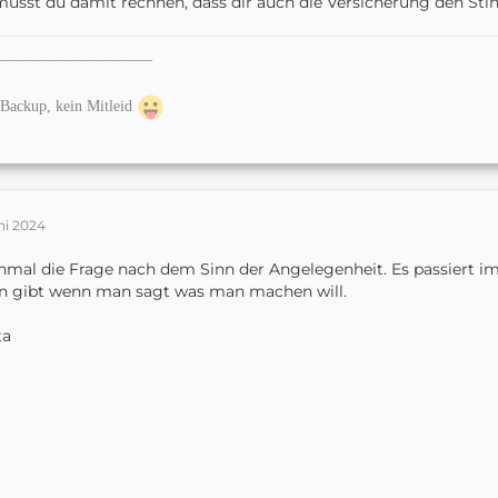
 musst du damit rechnen, dass dir auch die Versicherung den Stin
——————————
Backup, kein Mitleid
ni 2024
mal die Frage nach dem Sinn der Angelegenheit. Es passiert im
n gibt wenn man sagt was man machen will.
ta