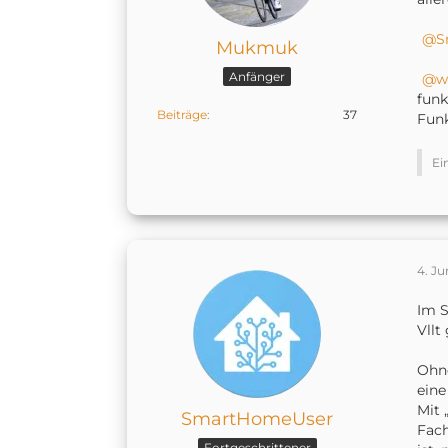
S
Mukmuk
Anfänger
w
funk
Beiträge
37
Funk
Ei
4. Ju
Im S
Vllt
Ohne
eine
Mit 
SmartHomeUser
Fach
Fortgeschrittener