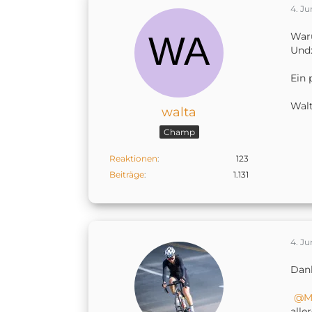
4. Ju
Waru
Und:
Ein 
Wal
walta
Champ
Reaktionen
123
Beiträge
1.131
4. Ju
Dank
M
alle