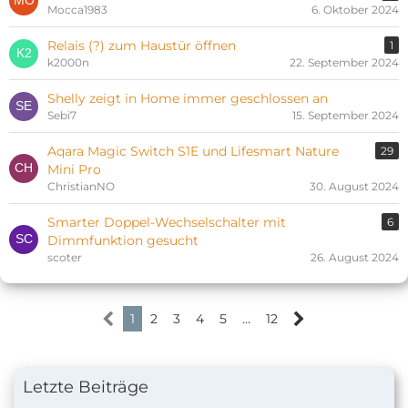
Mocca1983
6. Oktober 2024
Relais (?) zum Haustür öffnen
1
k2000n
22. September 2024
Shelly zeigt in Home immer geschlossen an
Sebi7
15. September 2024
Aqara Magic Switch S1E und Lifesmart Nature
29
Mini Pro
ChristianNO
30. August 2024
Smarter Doppel-Wechselschalter mit
6
Dimmfunktion gesucht
scoter
26. August 2024
1
2
3
4
5
…
12
Letzte Beiträge