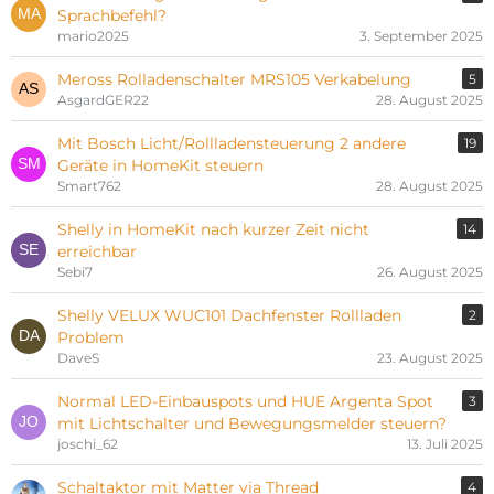
Sprachbefehl?
mario2025
3. September 2025
Meross Rolladenschalter MRS105 Verkabelung
5
AsgardGER22
28. August 2025
Mit Bosch Licht/Rollladensteuerung 2 andere
19
Geräte in HomeKit steuern
Smart762
28. August 2025
Shelly in HomeKit nach kurzer Zeit nicht
14
erreichbar
Sebi7
26. August 2025
Shelly VELUX WUC101 Dachfenster Rollladen
2
Problem
DaveS
23. August 2025
Normal LED-Einbauspots und HUE Argenta Spot
3
mit Lichtschalter und Bewegungsmelder steuern?
joschi_62
13. Juli 2025
Schaltaktor mit Matter via Thread
4