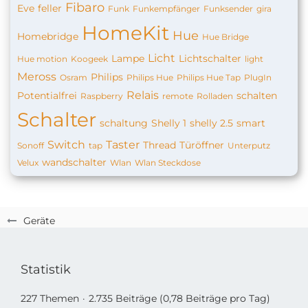
Fibaro
Eve
feller
Funk
Funkempfänger
Funksender
gira
HomeKit
Hue
Homebridge
Hue Bridge
Licht
Lampe
Lichtschalter
Hue motion
Koogeek
light
Meross
Philips
Osram
Philips Hue
Philips Hue Tap
PlugIn
Relais
Potentialfrei
schalten
Raspberry
remote
Rolladen
Schalter
schaltung
Shelly 1
shelly 2.5
smart
Switch
Taster
Thread
Türöffner
Sonoff
tap
Unterputz
wandschalter
Velux
Wlan
Wlan Steckdose
Geräte
Statistik
227 Themen
2.735 Beiträge (0,78 Beiträge pro Tag)