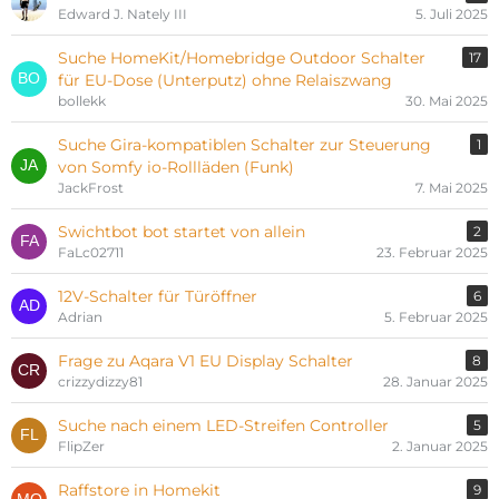
Edward J. Nately III
5. Juli 2025
Suche HomeKit/Homebridge Outdoor Schalter
17
für EU-Dose (Unterputz) ohne Relaiszwang
bollekk
30. Mai 2025
Suche Gira-kompatiblen Schalter zur Steuerung
1
von Somfy io-Rollläden (Funk)
JackFrost
7. Mai 2025
Swichtbot bot startet von allein
2
FaLc02711
23. Februar 2025
12V-Schalter für Türöffner
6
Adrian
5. Februar 2025
Frage zu Aqara V1 EU Display Schalter
8
crizzydizzy81
28. Januar 2025
Suche nach einem LED-Streifen Controller
5
FlipZer
2. Januar 2025
Raffstore in Homekit
9