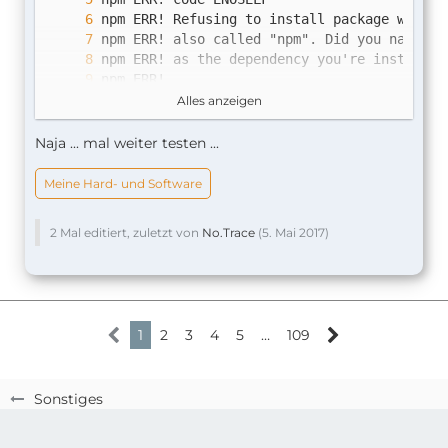
Alles anzeigen
Naja ... mal weiter testen ...
Meine Hard- und Software
4.5.0
2 Mal editiert, zuletzt von
No.Trace
(
5. Mai 2017
)
1
2
3
4
5
…
109
Sonstiges