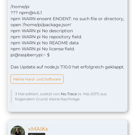
/home/pi
???
npm@4.6.1
npm WARN enoent ENOENT: no such file or directory,
open '/home/pi/package.json'
npm WARN pi No description
npm WARN pi No repository field.
npm WARN pi No README data
npm WARN pi No license field.
pi@raspberrypi:~ $
Das Update auf node.js 7.10.0 hat erfolgreich geklappt.
Meine Hard- und Software
3 Mal editiert, zuletzt von
No.Trace
(
4. Mai 2017
) aus
folgendem Grund: kleine Nachträge
xMAIKx