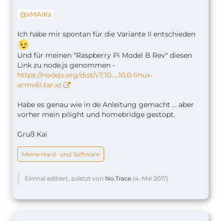
xMAIKx
Ich habe mir spontan für die Variante II entschieden
Und für meinen "Raspberry Pi Model B Rev" diesen
Link zu node.js genommen -
https://nodejs.org/dist/v7.10.….10.0-linux-
armv6l.tar.xz
Habe es genau wie in de Anleitung gemacht ... aber
vorher mein pilight und homebridge gestopt.
Gruß Kai
Meine Hard- und Software
Einmal editiert, zuletzt von
No.Trace
(
4. Mai 2017
)