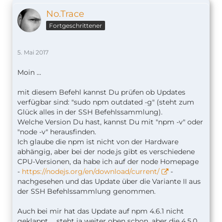
No.Trace
Fortgeschrittener
5. Mai 2017
Moin ...
mit diesem Befehl kannst Du prüfen ob Updates
verfügbar sind: "sudo npm outdated -g" (steht zum
Glück alles in der SSH Befehlssammlung).
Welche Version Du hast, kannst Du mit "npm -v" oder
"node -v" herausfinden.
Ich glaube die npm ist nicht von der Hardware
abhängig, aber bei der node.js gibt es verschiedene
CPU-Versionen, da habe ich auf der node Homepage
-
https://nodejs.org/en/download/current/
-
nachgesehen und das Update über die Variante II aus
der SSH Befehlssammlung genommen.
Auch bei mir hat das Update auf npm 4.6.1 nicht
geklappt ... steht ja weiter oben schon, aber die 4.5.0