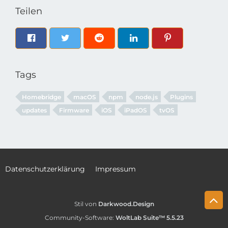
Teilen
Tags
Homebridge
macOS
npm
node.js
Plugins
updates
Firmware
iOS
iPadOS
tvOS
Datenschutzerklärung
Impressum
Stil von
Darkwood.Design
Community-Software:
WoltLab Suite™ 5.5.23